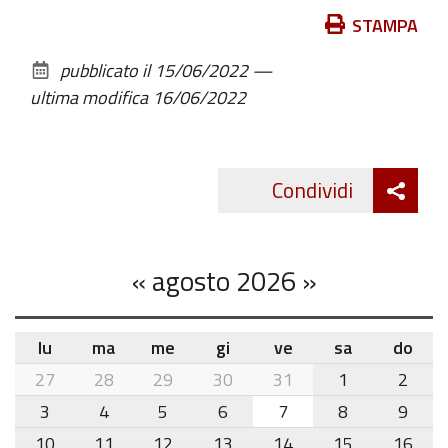
Azioni
STAMPA
sul
pubblicato il
15/06/2022
—
documento
ultima modifica
16/06/2022
Att
Condividi
Twitte
cond
«
agosto 2026
»
lu
ma
me
gi
ve
sa
do
month-
27
28
29
30
31
1
2
8
3
4
5
6
7
8
9
10
11
12
13
14
15
16