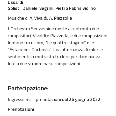
Ussardi
2022-
Solisti: Daniele Negrini, Pietro Fabris violino
07-
Musiche di A. Vivaldi, A. Piazzolla
03T23:00:00+02:00
L’Orchestra Senzaspine mette a confronto due
compositori, Vivaldi e Piazzolla, e due composizioni
lontane tra di loro, “Le quattro stagioni” e le
“Estaciones Portenãs”. Una alternanza di colori e
sentimenti in contrasto tra loro per dare nuova
luce a due straordinarie composizioni.
Partecipazione:
Ingresso 5€ – prenotazioni
dal 26 giugno 2022
Prenotazioni