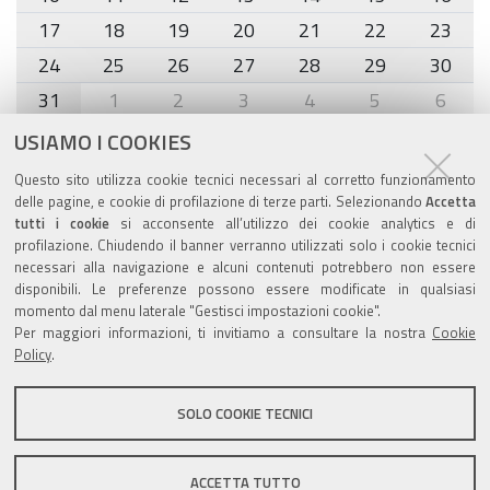
17
18
19
20
21
22
23
24
25
26
27
28
29
30
31
1
2
3
4
5
6
USIAMO I COOKIES
Agenda eventi
Questo sito utilizza cookie tecnici necessari al corretto funzionamento
delle pagine, e cookie di profilazione di terze parti. Selezionando
Accetta
torna alla sezione
tutti i cookie
si acconsente all’utilizzo dei cookie analytics e di
profilazione. Chiudendo il banner verranno utilizzati solo i cookie tecnici
necessari alla navigazione e alcuni contenuti potrebbero non essere
disponibili. Le preferenze possono essere modificate in qualsiasi
Valuta questo sito
momento dal menu laterale "Gestisci impostazioni cookie".
Per maggiori informazioni, ti invitiamo a consultare la nostra
Cookie
Policy
.
SOLO COOKIE TECNICI
Sito istituzionale Comune di Zola Predosa
ACCETTA TUTTO