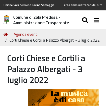
Unione Valli del Reno Lavino Samoggia
Area amministratori del sito
Comune di Zola Predosa -
SEARC
Togg
Amministrazione Trasparente
Tu
Home
Agenda eventi
sei
Corti Chiese e Cortili a Palazzo Albergati - 3 luglio 2022
qui:
Corti Chiese e Cortili a
Palazzo Albergati - 3
luglio 2022
https://old.comune.zolapredosa.bo.it/events/copy3_of_
chiese-
e-