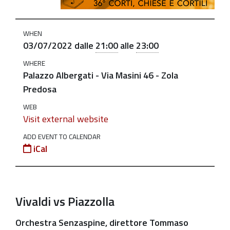
cortili-
albergati_3_lug_2022
WHEN
Corti
03/07/2022
dalle
21:00
alle
23:00
Chiese
WHERE
e
Palazzo Albergati - Via Masini 46 - Zola
Cortili
Predosa
a
WEB
Palazzo
Visit external website
Albergati
ADD EVENT TO CALENDAR
-
iCal
3
luglio
2022
2022-
Vivaldi vs Piazzolla
07-
Orchestra Senzaspine
, direttore Tommaso
03T21:00:00+02:00