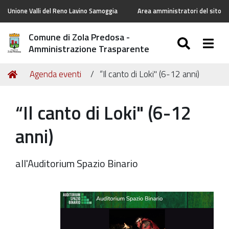
Unione Valli del Reno Lavino Samoggia
Area amministratori del sito
Comune di Zola Predosa -
SEARC
Togg
Amministrazione Trasparente
Tu
Home
Agenda eventi
“Il canto di Loki" (6-12 anni)
sei
qui:
“Il canto di Loki" (6-12
anni)
all'Auditorium Spazio Binario
https://old.comune.zolapredosa.bo.it/events/copy_of_il
canto-
di-