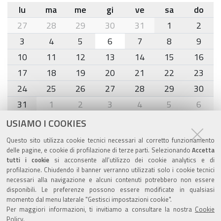
lu
ma
me
gi
ve
sa
do
month-
27
28
29
30
31
1
2
8
3
4
5
6
7
8
9
10
11
12
13
14
15
16
17
18
19
20
21
22
23
24
25
26
27
28
29
30
31
1
2
3
4
5
6
USIAMO I COOKIES
Agenda eventi
Questo sito utilizza cookie tecnici necessari al corretto funzionamento
delle pagine, e cookie di profilazione di terze parti. Selezionando
Accetta
torna alla sezione
tutti i cookie
si acconsente all’utilizzo dei cookie analytics e di
profilazione. Chiudendo il banner verranno utilizzati solo i cookie tecnici
necessari alla navigazione e alcuni contenuti potrebbero non essere
disponibili. Le preferenze possono essere modificate in qualsiasi
Valuta questo sito
momento dal menu laterale "Gestisci impostazioni cookie".
Per maggiori informazioni, ti invitiamo a consultare la nostra
Cookie
Policy
.