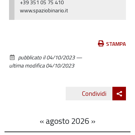
+39 351 05 75 410
www.spaziobinario.it
Azioni
STAMPA
sul
pubblicato il
04/10/2023
—
documento
ultima modifica
04/10/2023
Att
Condividi
Twitte
cond
«
agosto 2026
»