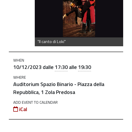
loki
“Il
canto
di
Loki"
“Il canto di Loki"
(6-
12
WHEN
anni)
10/12/2023
dalle
17:30
alle
19:30
2023-
WHERE
12-
Auditorium Spazio Binario - Piazza della
10T17:30:00+01:00
Repubblica, 1 Zola Predosa
2023-
ADD EVENT TO CALENDAR
12-
iCal
10T19:30:00+01:00
all'Auditorium