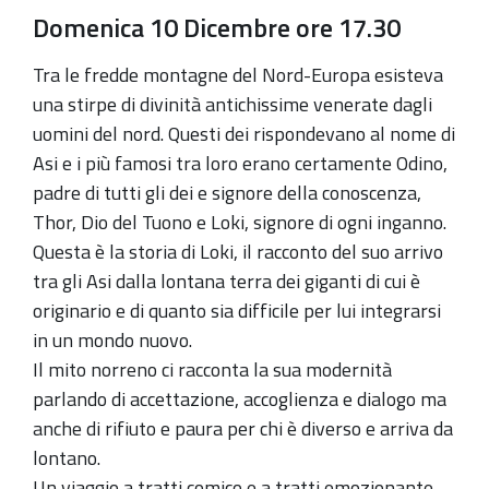
Spazio
Domenica 10 Dicembre
ore 17.30
Binario
Tra le fredde montagne del Nord-Europa esisteva
una stirpe di divinità antichissime venerate dagli
uomini del nord. Questi dei rispondevano al nome di
Asi e i più famosi tra loro erano certamente Odino,
padre di tutti gli dei e signore della conoscenza,
Thor, Dio del Tuono e Loki, signore di ogni inganno.
Questa è la storia di Loki, il racconto del suo arrivo
tra gli Asi dalla lontana terra dei giganti di cui è
originario e di quanto sia difficile per lui integrarsi
in un mondo nuovo.
Il mito norreno ci racconta la sua modernità
parlando di accettazione, accoglienza e dialogo ma
anche di rifiuto e paura per chi è diverso e arriva da
lontano.
Un viaggio a tratti comico e a tratti emozionante