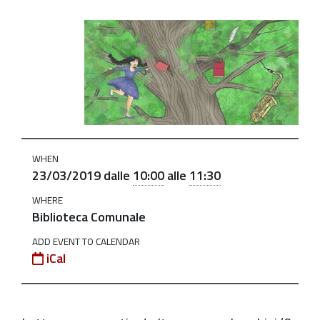
https://old.comune.zolapredosa.bo.it/events/copy_of_n
12-
marzo-
2019
Nati
per
Leggere:
WHEN
Born
23/03/2019
dalle
10:00
alle
11:30
to
WHERE
read!
Biblioteca Comunale
(5-
ADD EVENT TO CALENDAR
6
iCal
anni
-
in