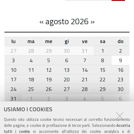
«
agosto 2026
»
lu
ma
me
gi
ve
sa
do
month-
27
28
29
30
31
1
2
8
3
4
5
6
7
8
9
10
11
12
13
14
15
16
17
18
19
20
21
22
23
24
25
26
27
28
29
30
31
1
2
3
4
5
6
USIAMO I COOKIES
Agenda eventi
Questo sito utilizza cookie tecnici necessari al corretto funzionamento
delle pagine, e cookie di profilazione di terze parti. Selezionando
Accetta
torna alla sezione
tutti i cookie
si acconsente all’utilizzo dei cookie analytics e di