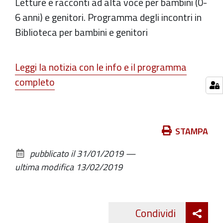
Letture e racconti ad alta voce per bambini (0-
inglese)
6 anni) e genitori. Programma degli incontri in
2019-
Biblioteca per bambini e genitori
03-
23T10:00:00+01:00
2019-
Leggi la notizia con le info e il programma
03-
completo
23T11:30:00+01:00
in
Biblioteca,
Azioni
STAMPA
Sabato
sul
23
pubblicato il
31/01/2019
—
documento
marzo
ultima modifica
13/02/2019
-
Ore
10:00/11:30
Att
Condividi
Twitte
cond