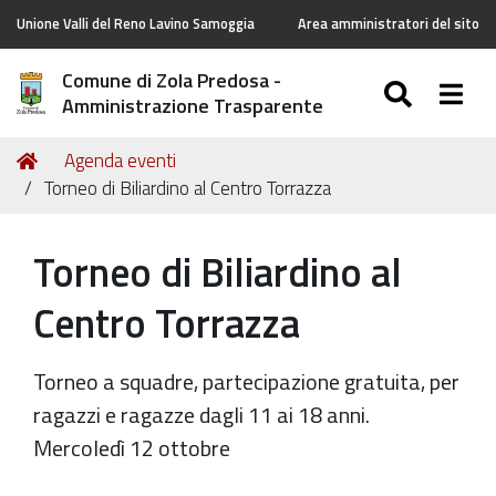
Unione Valli del Reno Lavino Samoggia
Area amministratori del sito
Comune di Zola Predosa -
SEARC
Togg
Amministrazione Trasparente
Tu
Home
Agenda eventi
sei
Torneo di Biliardino al Centro Torrazza
qui:
Torneo di Biliardino al
Centro Torrazza
Torneo a squadre, partecipazione gratuita, per
ragazzi e ragazze dagli 11 ai 18 anni.
Mercoledì 12 ottobre