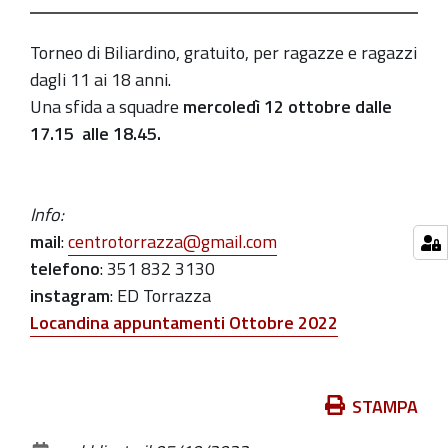
12T18:45:00+02:00
Torneo
Torneo di Biliardino, gratuito, per ragazze e ragazzi
a
dagli 11 ai 18 anni.
squadre,
Una sfida a squadre
mercoledì 12 ottobre dalle
partecipazione
17.15 alle 18.45.
gratuita,
per
ragazzi
Info:
e
mail
:
centrotorrazza@gmail.com
ragazze
telefono
: 351 832 3130
dagli
instagram
: ED Torrazza
11
Locandina appuntamenti Ottobre 2022
ai
18
anni.
Azioni
STAMPA
Mercoledì
sul
12