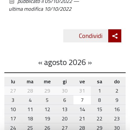
pubblicato il
05/10/2022
—
documento
ottobre
ultima modifica
10/10/2022
Att
Condividi
Twitte
cond
«
agosto 2026
»
lu
ma
me
gi
ve
sa
do
month-
27
28
29
30
31
1
2
8
3
4
5
6
7
8
9
10
11
12
13
14
15
16
17
18
19
20
21
22
23
24
25
26
27
28
29
30