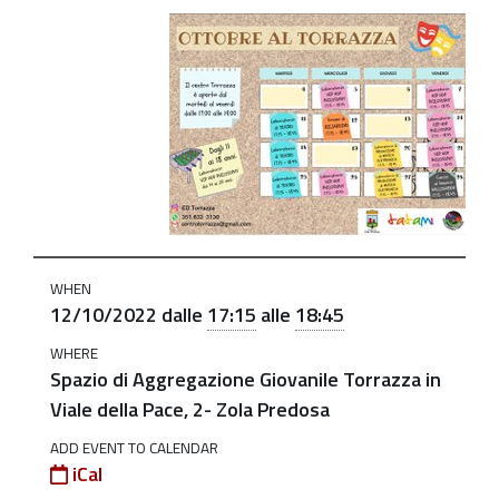
https://old.comune.zolapredosa.bo.it/events/copy_of_
al-
torrazza-
il_12_ott_2022
Torneo
di
Biliardino
al
Centro
WHEN
Torrazza
12/10/2022
dalle
17:15
alle
18:45
2022-
WHERE
10-
Spazio di Aggregazione Giovanile Torrazza in
12T17:15:00+02:00
Viale della Pace, 2- Zola Predosa
2022-
ADD EVENT TO CALENDAR
10-
iCal