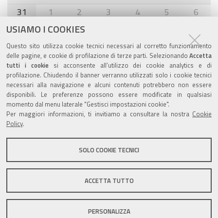
31
1
2
3
4
5
6
USIAMO I COOKIES
Agenda eventi
Questo sito utilizza cookie tecnici necessari al corretto funzionamento
delle pagine, e cookie di profilazione di terze parti. Selezionando
Accetta
torna alla sezione
tutti i cookie
si acconsente all’utilizzo dei cookie analytics e di
profilazione. Chiudendo il banner verranno utilizzati solo i cookie tecnici
necessari alla navigazione e alcuni contenuti potrebbero non essere
disponibili. Le preferenze possono essere modificate in qualsiasi
momento dal menu laterale "Gestisci impostazioni cookie".
Valuta questo sito
Per maggiori informazioni, ti invitiamo a consultare la nostra
Cookie
Policy
.
SOLO COOKIE TECNICI
Sito istituzionale Comune di Zola Predosa
ACCETTA TUTTO
PERSONALIZZA