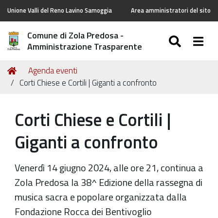
Unione Valli del Reno Lavino Samoggia
Area amministratori del sito
Comune di Zola Predosa -
SEARC
Togg
Amministrazione Trasparente
Tu
Home
Agenda eventi
sei
Corti Chiese e Cortili | Giganti a confronto
qui:
Corti Chiese e Cortili |
Giganti a confronto
Venerdì 14 giugno 2024, alle ore 21, continua a
Zola Predosa la 38^ Edizione della rassegna di
musica sacra e popolare organizzata dalla
Fondazione Rocca dei Bentivoglio