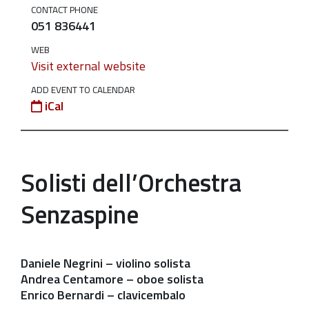
CONTACT PHONE
e
051 836441
Cortili
|
WEB
Visit external website
Giganti
a
ADD EVENT TO CALENDAR
confronto
iCal
2024-
06-
14T21:00:00+02:00
Solisti dell’Orchestra
2024-
Senzaspine
06-
14T23:00:00+02:00
Venerdì
Daniele Negrini
– violino solista
14
Andrea Centamore
– oboe solista
giugno
Enrico Bernardi
– clavicembalo
2024,