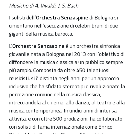
Musiche di A. Vivaldi, J. S. Bach.
alle
ore
I solisti dell’
Orchestra Senzaspine
di Bologna si
21,
cimentano nell’esecuzione di celebri brani di due
continua
giganti della musica barocca.
a
L’
Orchestra Senzaspine
è un’orchestra sinfonica
Zola
giovanile nata a Bologna nel 2013 con l’obiettivo di
Predosa
diffondere la musica classica a un pubblico sempre
la
più ampio. Composta da oltre 450 talentuosi
38^
musicisti, si è distinta negli anni per un approccio
Edizione
inclusivo che ha sfidato stereotipi e rivoluzionato la
della
percezione comune della musica classica,
rassegna
intrecciandola al cinema, alla danza, al teatro e alla
di
musica contemporanea. In undici anni di intensa
musica
attività, e con oltre 500 produzioni, ha collaborato
sacra
con solisti di fama internazionale come Enrico
e