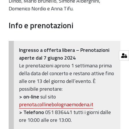
Dindo, Mario Brunello, Simone Alberghini,
popolare
Domenico Nordio e Anna Tifu.
organizzata
dalla
Info e prenotazioni
Fondazione
Rocca
dei
Bentivoglio
Ingresso a offerta libera – Prenotazioni
aperte dal 7 giugno 2024
Le prenotazioni aprono 1 settimana prima
della data del concerto e restano attive fino
alle ore 13 del giorno dell’evento. È
possibile prenotare:
> on-line
sul sito
prenota.collinebolognaemodena.it
> Telefono
051 836441 tutti i giorni dalle
ore 10:00 alle ore 13:00.