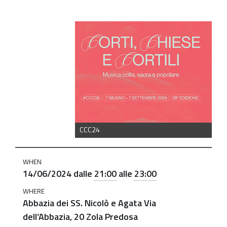
https://old.comune.zolapredosa.bo.it/events/corti-
chiese-
e-
cortili-
14-
giugno-
abbazia-
dei-
CCC24
ss-
nicolo-
WHEN
e-
14/06/2024
dalle
21:00
alle
23:00
agata-
1
WHERE
Abbazia dei SS. Nicolò e Agata Via
Corti
dell’Abbazia, 20 Zola Predosa
Chiese