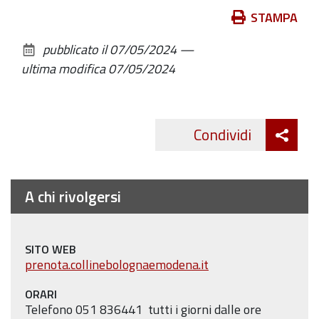
Azioni
STAMPA
sul
pubblicato il
07/05/2024
—
documento
ultima modifica
07/05/2024
Att
Condividi
Twitte
cond
A chi rivolgersi
SITO WEB
prenota.collinebolognaemodena.it
ORARI
Telefono 051 836441 tutti i giorni dalle ore