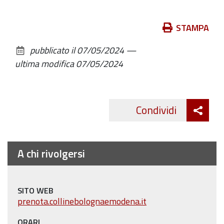
Azioni
STAMPA
sul
pubblicato il
07/05/2024
—
documento
ultima modifica
07/05/2024
Att
Condividi
Twitte
cond
A chi rivolgersi
SITO WEB
prenota.collinebolognaemodena.it
ORARI