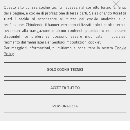
Agenda eventi
Questo sito utilizza cookie tecnici necessari al corretto funzionamento
delle pagine, e cookie di profilazione di terze parti. Selezionando
Accetta
torna alla sezione
tutti i cookie
si acconsente all’utilizzo dei cookie analytics e di
profilazione. Chiudendo il banner verranno utilizzati solo i cookie tecnici
necessari alla navigazione e alcuni contenuti potrebbero non essere
disponibili. Le preferenze possono essere modificate in qualsiasi
momento dal menu laterale "Gestisci impostazioni cookie".
Valuta questo sito
Per maggiori informazioni, ti invitiamo a consultare la nostra
Cookie
Policy
.
SOLO COOKIE TECNICI
Sito istituzionale Comune di Zola Predosa
ACCETTA TUTTO
PERSONALIZZA
Privacy policy
|
DPO
|
Accessibilità