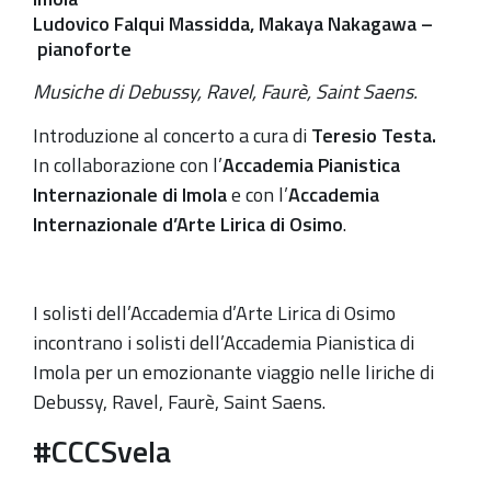
21,
Ludovico Falqui Massidda, Makaya Nakagawa –
continua
pianoforte
a
Musiche di Debussy, Ravel, Faurè, Saint Saens.
Zola
Introduzione al concerto a cura di
Teresio Testa.
Predosa
In collaborazione con l’
Accademia Pianistica
la
Internazionale di Imola
e con l’
Accademia
38^
Internazionale d’Arte Lirica di Osimo
.
Edizione
della
rassegna
I solisti dell’Accademia d’Arte Lirica di Osimo
di
incontrano i solisti dell’Accademia Pianistica di
musica
Imola per un emozionante viaggio nelle liriche di
sacra
Debussy, Ravel, Faurè, Saint Saens.
e
popolare
#CCCSvela
organizzata