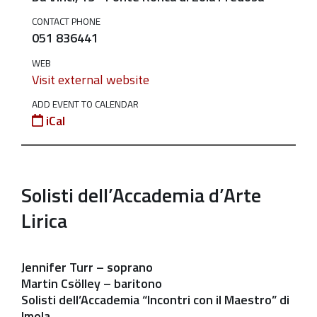
cavallo
CONTACT PHONE
di
051 836441
due
secoli
WEB
Visit external website
2024-
ADD EVENT TO CALENDAR
07-
iCal
20T21:00:00+02:00
2024-
07-
Solisti dell’Accademia d’Arte
20T23:00:00+02:00
Sabato
Lirica
20
luglio
Jennifer Turr –
soprano
2024
Martin Csölley –
baritono
alle
Solisti dell’Accademia “Incontri con il Maestro” di
ore
Imola