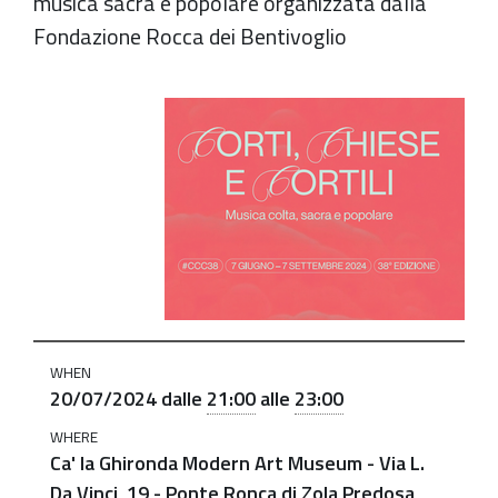
musica sacra e popolare organizzata dalla
Fondazione Rocca dei Bentivoglio
https://old.comune.zolapredosa.bo.it/events/corti-
chiese-
e-
cortili-
ca_ghironda_20_lug_2024
Corti
Chiese
e
Cortili
WHEN
|
20/07/2024
dalle
21:00
alle
23:00
In
WHERE
Francia,
Ca' la Ghironda Modern Art Museum - Via L.
a
Da Vinci, 19 - Ponte Ronca di Zola Predosa