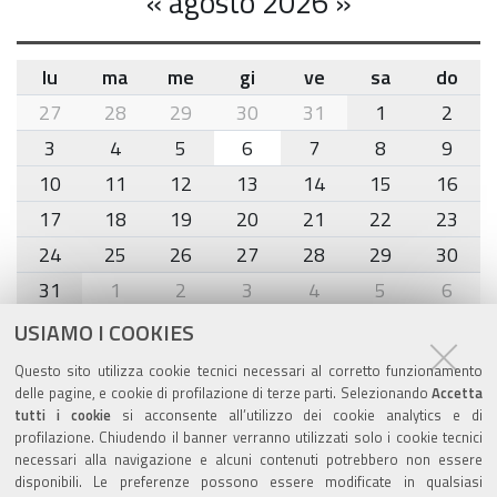
«
agosto 2026
»
lu
ma
me
gi
ve
sa
do
month-
27
28
29
30
31
1
2
8
3
4
5
6
7
8
9
10
11
12
13
14
15
16
17
18
19
20
21
22
23
24
25
26
27
28
29
30
31
1
2
3
4
5
6
USIAMO I COOKIES
Agenda eventi
Questo sito utilizza cookie tecnici necessari al corretto funzionamento
delle pagine, e cookie di profilazione di terze parti. Selezionando
Accetta
torna alla sezione
tutti i cookie
si acconsente all’utilizzo dei cookie analytics e di
profilazione. Chiudendo il banner verranno utilizzati solo i cookie tecnici
necessari alla navigazione e alcuni contenuti potrebbero non essere
disponibili. Le preferenze possono essere modificate in qualsiasi