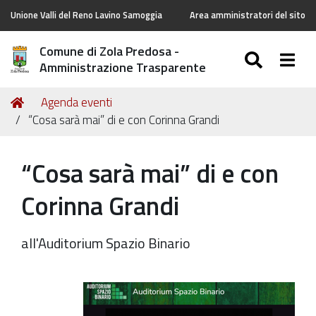
Unione Valli del Reno Lavino Samoggia
Area amministratori del sito
Comune di Zola Predosa -
SEARC
Togg
Amministrazione Trasparente
Tu
Home
Agenda eventi
sei
“Cosa sarà mai” di e con Corinna Grandi
qui:
“Cosa sarà mai” di e con
Corinna Grandi
all'Auditorium Spazio Binario
https://old.comune.zolapredosa.bo.it/events/cosa-
sara-