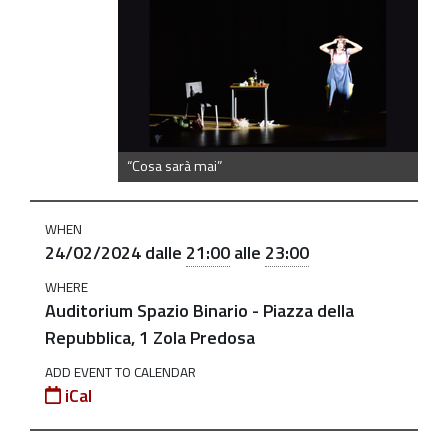
mai
“Cosa
sarà
mai”
di
e
“Cosa sarà mai”
con
Corinna
WHEN
Grandi
24/02/2024
dalle
21:00
alle
23:00
2024-
WHERE
02-
Auditorium Spazio Binario - Piazza della
24T21:00:00+01:00
Repubblica, 1 Zola Predosa
2024-
ADD EVENT TO CALENDAR
02-
iCal
24T23:00:00+01:00