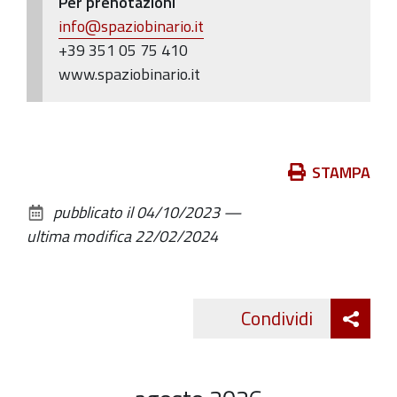
Per prenotazioni
info@spaziobinario.it
+39 351 05 75 410
www.spaziobinario.it
Azioni
STAMPA
sul
pubblicato il
04/10/2023
—
documento
ultima modifica
22/02/2024
Att
Condividi
Twitte
cond