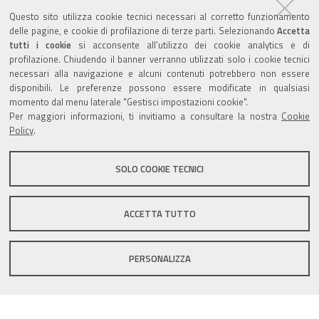
Agenda eventi
Questo sito utilizza cookie tecnici necessari al corretto funzionamento
delle pagine, e cookie di profilazione di terze parti. Selezionando
Accetta
torna alla sezione
tutti i cookie
si acconsente all’utilizzo dei cookie analytics e di
profilazione. Chiudendo il banner verranno utilizzati solo i cookie tecnici
necessari alla navigazione e alcuni contenuti potrebbero non essere
disponibili. Le preferenze possono essere modificate in qualsiasi
Valuta questo sito
momento dal menu laterale "Gestisci impostazioni cookie".
Per maggiori informazioni, ti invitiamo a consultare la nostra
Cookie
Policy
.
SOLO COOKIE TECNICI
Sito istituzionale Comune di Zola Predosa
ACCETTA TUTTO
PERSONALIZZA
Privacy policy
|
DPO
|
Accessibilità