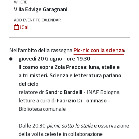
WHERE
misteri.
Villa Edvige Garagnani
Scienza
ADD EVENT TO CALENDAR
e
iCal
letteratura
parlano
del
Nell'ambito della rassegna
Pic-nic con la scienza
:
cielo.
giovedì 20 Giugno - ore 19.30
2019-
Il cosmo sopra Zola Predosa: luna, stelle e
06-
altri misteri. Scienza e letteratura parlano
20T19:30:00+02:00
del cielo
relatore dr
Sandro Bardelli
- INAF Bologna
2019-
letture a cura di
Fabrizio Di Tommaso
-
06-
Biblioteca comunale
20T22:30:00+02:00
Rassegna
Dalle 20.30
picnic sotto le stelle
e osservazione
Pic-
della volta celeste in collaborazione
Nic