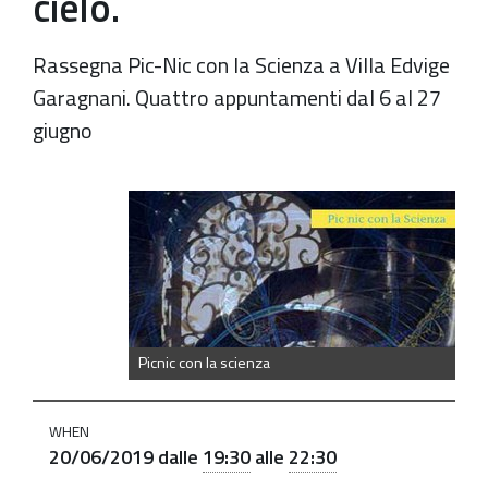
cielo.
Rassegna Pic-Nic con la Scienza a Villa Edvige
Garagnani. Quattro appuntamenti dal 6 al 27
giugno
https://old.comune.zolapredosa.bo.it/events/cosmo_l
Il
cosmo
sopra
Zola
Predosa:
Picnic con la scienza
luna,
stelle
WHEN
e
20/06/2019
dalle
19:30
alle
22:30
altri