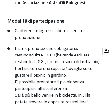
con
Associazione Astrofili Bolognesi
con
la
Scienza
Modalità di partecipazione
a
Conferenza: ingresso libero e senza
Villa
prenotazione
Edvige
Garagnani.
Pic-nic prenotazione obbligatoria:
Quattro
cestino adulti € 10.00 (bevande escluse)
appuntamenti
cestino kids € 8 (compreso succo di frutta bio)
dal
Portare con sè una coperta/tovaglia su cui
6
gustare il pic-nic in giardino.
al
E' possibile prenotare il pic-nic senza
27
partecipare alla conferenza.
giugno
Sarà più bello venire in bicicletta, in villa
potete trovare le apposite rastrelliere!