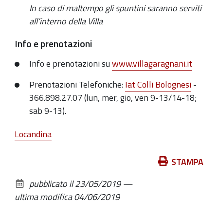
In caso di maltempo gli spuntini saranno serviti
all’interno della Villa
Info e prenotazioni
Info e prenotazioni su
www.villagaragnani.it
Prenotazioni Telefoniche:
Iat Colli Bolognesi
-
366.898.27.07 (lun, mer, gio, ven 9-13/14-18;
sab 9-13).
Locandina
Azioni
STAMPA
sul
pubblicato il
23/05/2019
—
documento
ultima modifica
04/06/2019