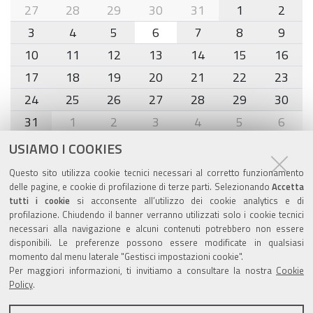
month-
27
28
29
30
31
1
2
8
3
4
5
6
7
8
9
10
11
12
13
14
15
16
17
18
19
20
21
22
23
24
25
26
27
28
29
30
31
1
2
3
4
5
6
USIAMO I COOKIES
Agenda eventi
Questo sito utilizza cookie tecnici necessari al corretto funzionamento
delle pagine, e cookie di profilazione di terze parti. Selezionando
Accetta
torna alla sezione
tutti i cookie
si acconsente all’utilizzo dei cookie analytics e di
profilazione. Chiudendo il banner verranno utilizzati solo i cookie tecnici
necessari alla navigazione e alcuni contenuti potrebbero non essere
disponibili. Le preferenze possono essere modificate in qualsiasi
Valuta questo sito
momento dal menu laterale "Gestisci impostazioni cookie".
Per maggiori informazioni, ti invitiamo a consultare la nostra
Cookie
Policy
.