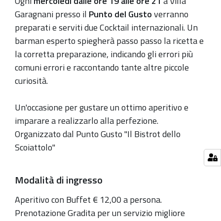
Ogni
mercoledì dalle ore 19 alle ore 21
a Villa
12-
Garagnani presso il
Punto del Gusto
verranno
18T19:00:00+01:00
preparati e serviti due Cocktail internazionali. Un
barman esperto spiegherà passo passo la ricetta e
2019-
la corretta preparazione, indicando gli errori più
12-
comuni errori e raccontando tante altre piccole
18T21:00:00+01:00
curiosità.
Tutti
i
Un'occasione per gustare un ottimo aperitivo e
mercoledì
imparare a realizzarlo alla perfezione.
dal
Organizzato dal Punto Gusto "Il Bistrot dello
6
Scoiattolo"
novembre
al
18
Modalità di ingresso
dicembre
Aperitivo con Buffet € 12,00 a persona.
dalle
Prenotazione Gradita per un servizio migliore
ore