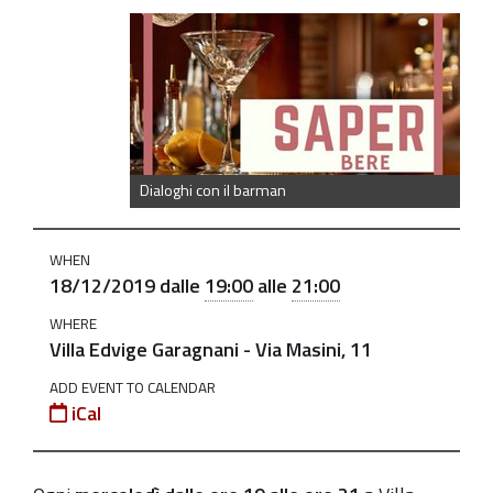
https://old.comune.zolapredosa.bo.it/events/dialoghi-
con-
il-
barman-
lezioni-
aperitivo-
Dialoghi con il barman
18-
12
WHEN
Dialoghi
18/12/2019
dalle
19:00
alle
21:00
con
WHERE
il
Villa Edvige Garagnani - Via Masini, 11
Barman
ADD EVENT TO CALENDAR
-
iCal
lezioni
aperitivo
2019-