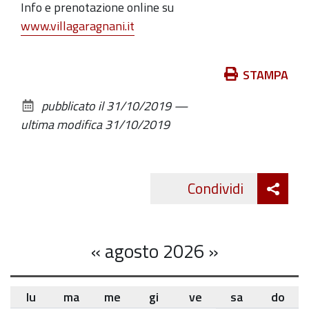
Info e prenotazione online su
19,00
www.villagaragnani.it
alle
ore
21,00 al
Azioni
STAMPA
Punto
sul
pubblicato il
31/10/2019
—
gusto
documento
ultima modifica
31/10/2019
di
Villa
Edvige
Att
Garagnani
Condividi
Twitte
cond
«
agosto 2026
»
lu
ma
me
gi
ve
sa
do