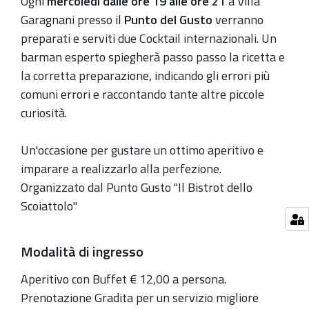
Ogni
mercoledì dalle ore 19 alle ore 21
a Villa
11-
Garagnani presso il
Punto del Gusto
verranno
20T19:00:00+01:00
preparati e serviti due Cocktail internazionali. Un
barman esperto spiegherà passo passo la ricetta e
2019-
la corretta preparazione, indicando gli errori più
11-
comuni errori e raccontando tante altre piccole
20T21:00:00+01:00
curiosità.
Tutti
i
Un'occasione per gustare un ottimo aperitivo e
mercoledì
imparare a realizzarlo alla perfezione.
dal
Organizzato dal Punto Gusto "Il Bistrot dello
6
Scoiattolo"
novembre
al
18
Modalità di ingresso
dicembre
Aperitivo con Buffet € 12,00 a persona.
dalle
Prenotazione Gradita per un servizio migliore
ore