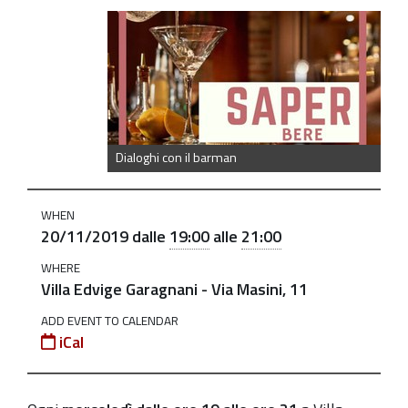
https://old.comune.zolapredosa.bo.it/events/dialoghi-
con-
il-
barman-
lezioni-
aperitivo-
Dialoghi con il barman
20-
11
WHEN
Dialoghi
20/11/2019
dalle
19:00
alle
21:00
con
WHERE
il
Villa Edvige Garagnani - Via Masini, 11
Barman
ADD EVENT TO CALENDAR
-
iCal
lezioni
aperitivo
2019-