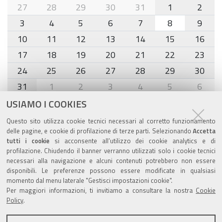
month-
27
28
29
30
31
1
2
8
3
4
5
6
7
8
9
10
11
12
13
14
15
16
17
18
19
20
21
22
23
24
25
26
27
28
29
30
31
1
2
3
4
5
6
USIAMO I COOKIES
Agenda eventi
Questo sito utilizza cookie tecnici necessari al corretto funzionamento
delle pagine, e cookie di profilazione di terze parti. Selezionando
Accetta
torna alla sezione
tutti i cookie
si acconsente all’utilizzo dei cookie analytics e di
profilazione. Chiudendo il banner verranno utilizzati solo i cookie tecnici
necessari alla navigazione e alcuni contenuti potrebbero non essere
disponibili. Le preferenze possono essere modificate in qualsiasi
momento dal menu laterale "Gestisci impostazioni cookie".
Valuta questo sito
Per maggiori informazioni, ti invitiamo a consultare la nostra
Cookie
Policy
.