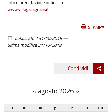
Info e prenotazione online su
19,00
www.villagaragnani.it
alle
ore
21,00 al
Azioni
STAMPA
Punto
sul
pubblicato il
31/10/2019
—
gusto
documento
ultima modifica
31/10/2019
di
Villa
Edvige
Att
Garagnani
Condividi
Twitte
cond
«
agosto 2026
»
lu
ma
me
gi
ve
sa
do