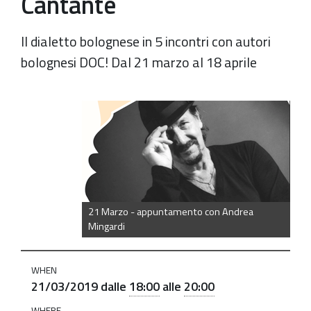
Cantante
Il dialetto bolognese in 5 incontri con autori
bolognesi DOC! Dal 21 marzo al 18 aprile
https://old.comune.zolapredosa.bo.it/events/discarret-
in-
bulgnais-
andrea-
mingardi-
presenta-
21 Marzo - appuntamento con Andrea
il-
Mingardi
suo-
ultimo-
WHEN
libro-
21/03/2019
dalle
18:00
alle
20:00
professione-
WHERE