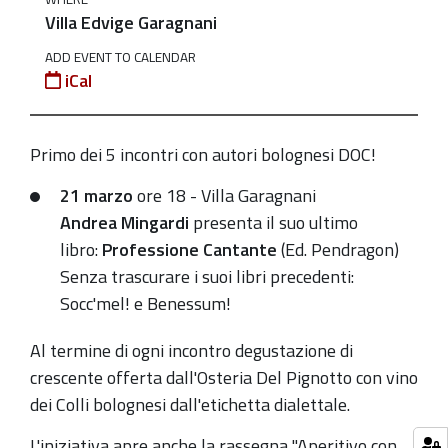
cantante
Villa Edvige Garagnani
Discarret
ADD EVENT TO CALENDAR
in
iCal
bulgnais?
-
Andrea
Primo dei 5 incontri con autori bolognesi DOC!
Mingardi
21 marzo
ore 18 - Villa Garagnani
presenta
Andrea Mingardi
presenta il suo ultimo
il
libro:
Professione Cantante
(Ed. Pendragon)
suo
Senza trascurare i suoi libri precedenti:
ultimo
Socc'mel! e Benessum!
libro:
Professione
Al termine di ogni incontro degustazione di
Cantante
crescente offerta dall'Osteria Del Pignotto con vino
2019-
dei Colli bolognesi dall'etichetta dialettale.
03-
L'iniziativa apre anche la rassegna "Aperitivo con