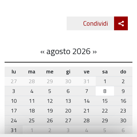
marzo
al
18
Att
Condividi
aprile
Twitte
cond
«
agosto 2026
»
lu
ma
me
gi
ve
sa
do
month-
27
28
29
30
31
1
2
8
3
4
5
6
7
8
9
10
11
12
13
14
15
16
17
18
19
20
21
22
23
24
25
26
27
28
29
30
31
1
2
3
4
5
6