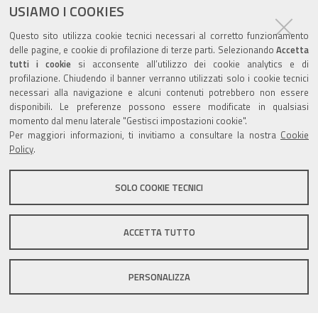
USIAMO I COOKIES
Agenda eventi
Questo sito utilizza cookie tecnici necessari al corretto funzionamento
delle pagine, e cookie di profilazione di terze parti. Selezionando
Accetta
torna alla sezione
tutti i cookie
si acconsente all’utilizzo dei cookie analytics e di
profilazione. Chiudendo il banner verranno utilizzati solo i cookie tecnici
necessari alla navigazione e alcuni contenuti potrebbero non essere
disponibili. Le preferenze possono essere modificate in qualsiasi
Valuta questo sito
momento dal menu laterale "Gestisci impostazioni cookie".
Per maggiori informazioni, ti invitiamo a consultare la nostra
Cookie
Policy
.
SOLO COOKIE TECNICI
Sito istituzionale Comune di Zola Predosa
ACCETTA TUTTO
PERSONALIZZA
Privacy policy
|
DPO
|
Accessibilità