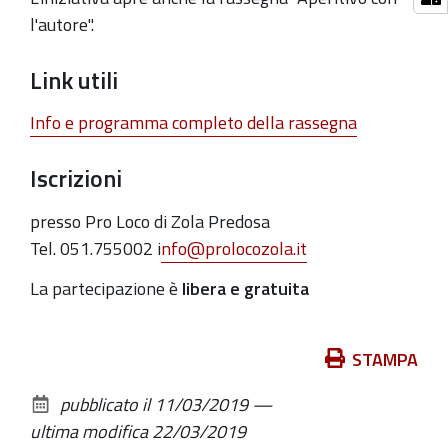
21T18:00:00+01:00
l'autore".
2019-
03-
Link utili
21T20:00:00+01:00
Info e programma completo della rassegna
Il
dialetto
Iscrizioni
bolognese
in
presso Pro Loco di Zola Predosa
5
Tel. 051.755002 i
nfo@prolocozola.it
incontri
La partecipazione è
libera e gratuita
con
autori
bolognesi
Azioni
STAMPA
DOC!
sul
Dal
pubblicato il
11/03/2019
—
documento
21
ultima modifica
22/03/2019