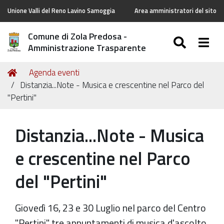
Unione Valli del Reno Lavino Samoggia
Area amministratori del sito
Comune di Zola Predosa -
SEARC
Togg
Amministrazione Trasparente
Tu
Home
Agenda eventi
sei
Distanzia...Note - Musica e crescentine nel Parco del
qui:
"Pertini"
Distanzia...Note - Musica
e crescentine nel Parco
del "Pertini"
Giovedì 16, 23 e 30 Luglio nel parco del Centro
"Pertini" tre appuntamenti di musica d'ascolto