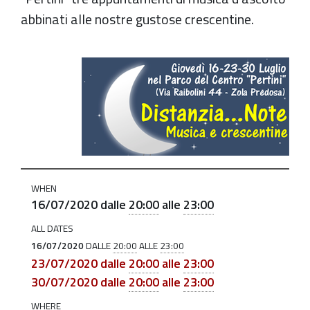
abbinati alle nostre gustose crescentine.
https://old.comune.zolapredosa.bo.it/events/distanzia-
note-
musica-
e-
crescentine-
nel-
parco-
WHEN
del-
16/07/2020
dalle
20:00
alle
23:00
pertini
ALL DATES
Distanzia...Note
16/07/2020
DALLE
20:00
ALLE
23:00
-
23/07/2020
dalle
20:00
alle
23:00
Musica
30/07/2020
dalle
20:00
alle
23:00
e
WHERE