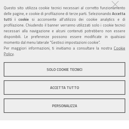
Agenda eventi
Questo sito utilizza cookie tecnici necessari al corretto funzionamento
delle pagine, e cookie di profilazione di terze parti. Selezionando
Accetta
torna alla sezione
tutti i cookie
si acconsente all’utilizzo dei cookie analytics e di
profilazione. Chiudendo il banner verranno utilizzati solo i cookie tecnici
necessari alla navigazione e alcuni contenuti potrebbero non essere
disponibili. Le preferenze possono essere modificate in qualsiasi
Valuta questo sito
momento dal menu laterale "Gestisci impostazioni cookie".
Per maggiori informazioni, ti invitiamo a consultare la nostra
Cookie
Policy
.
SOLO COOKIE TECNICI
Sito istituzionale Comune di Zola Predosa
ACCETTA TUTTO
PERSONALIZZA
Privacy policy
|
DPO
|
Accessibilità