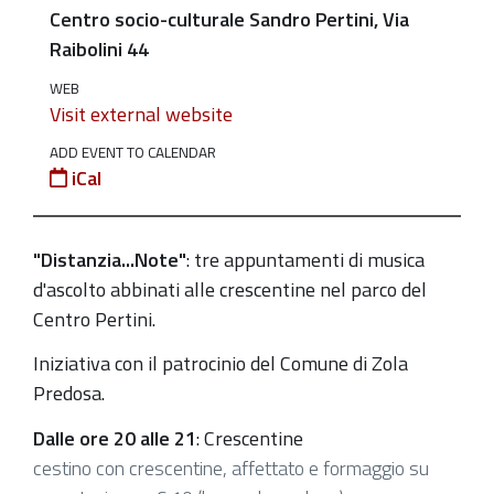
crescentine
Centro socio-culturale Sandro Pertini, Via
nel
Raibolini 44
Parco
WEB
del
Visit external website
"Pertini"
ADD EVENT TO CALENDAR
2020-
iCal
07-
16T20:00:00+02:00
"Distanzia...Note"
: tre appuntamenti di musica
2020-
d'ascolto abbinati alle crescentine nel parco del
07-
Centro Pertini.
16T23:00:00+02:00
Giovedì
Iniziativa con il patrocinio del Comune di Zola
16,
Predosa.
23
Dalle ore 20 alle 21
: Crescentine
e
cestino con crescentine, affettato e formaggio su
30