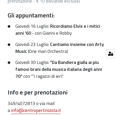
prenotazione - € 10 (bevande escluse)
Luglio
nel
Gli appuntamenti:
parco
del
Giovedi 16 Luglio:
Ricordiamo Elvis e i mitici
Centro
anni '60
- con Gianni e Robby
"Pertini"
Giovedi 23 Luglio:
Cantiamo insieme con Arty
tre
Music
(One man Orchestra)
appuntamenti
di
Giovedi 30 Luglio:
"Da Bandiera gialla ai piu
musica
famosi brani della musica italiana degli anni
d'ascolto
70"
con "’I ragazzi di ieri".
abbinati
alle
Info e per prenotazioni
nostre
gustose
349/4072813 o via mail
crescentine.
a
info@centropertinizola.it