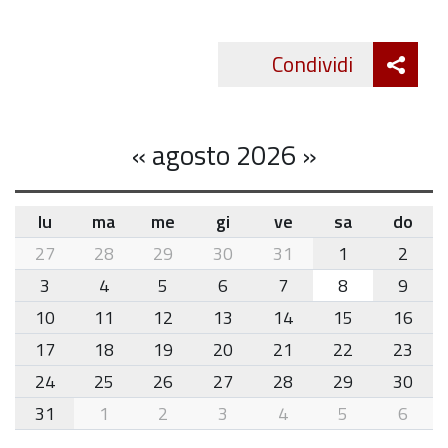
Att
Condividi
Twitte
cond
«
agosto 2026
»
lu
ma
me
gi
ve
sa
do
month-
27
28
29
30
31
1
2
8
3
4
5
6
7
8
9
10
11
12
13
14
15
16
17
18
19
20
21
22
23
24
25
26
27
28
29
30
31
1
2
3
4
5
6