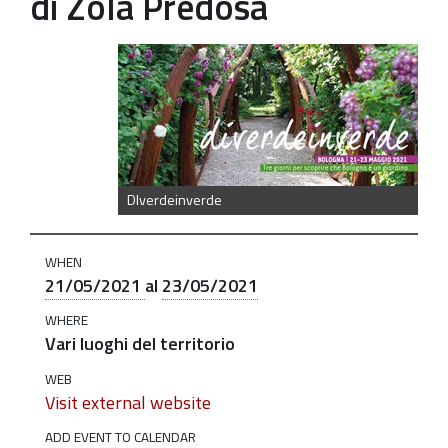
di Zola Predosa
https://old.comune.zolapredosa.bo.it/events/diverdeinv
per-
scoprire-
che-
bologna-
e-
DIverdeinverde
un-
giardino-
WHEN
21-
21/05/2021
al
23/05/2021
23-
WHERE
maggio-
Vari luoghi del territorio
2021
WEB
Diverdeinverde:
Visit external website
per
ADD EVENT TO CALENDAR
scoprire