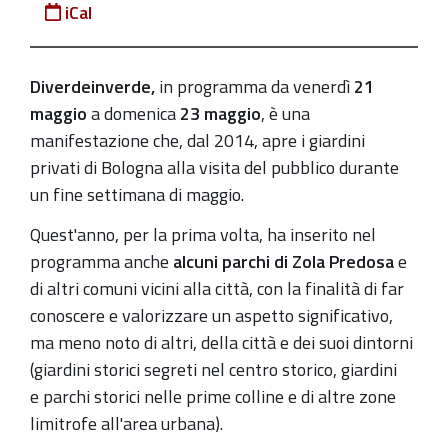
iCal
che
Bologna
è
Diverdeinverde,
in programma d
a venerdì
21
un
maggio
a domenica
23 maggio
, è una
giardino.
m
anifestazione che, dal 2014, apre i giardini
21-
privati di Bologna
alla visita del pubblico durante
23
un fine settimana di maggio.
maggio
Quest'anno, per la
prima volta, ha inserito nel
2021.
programma anche
alcuni
parchi di Zola Predosa
e
I
di altri comuni vicini alla città, con la finalità
di far
Giardini
conoscere e valorizzare un aspetto significativo,
di
ma meno noto di altri,
della città e dei suoi dintorni
Zola
(giardini storici segreti nel centro storico, giardini
Predosa
e
parchi storici nelle prime colline e di altre zone
2021-
limitrofe all'area urbana).
05-