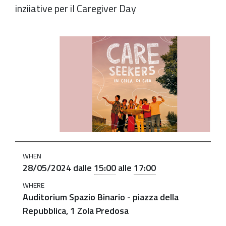
inziiative per il Caregiver Day
https://old.comune.zolapredosa.bo.it/events/docufilm-
care-
seekers-
in-
cerca-
di-
cura
Docufilm
"Care
WHEN
28/05/2024
dalle
15:00
alle
17:00
seekers
in
WHERE
cerca
Auditorium Spazio Binario - piazza della
di
Repubblica, 1 Zola Predosa
cura"