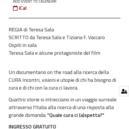
ADD EVENT TO CALENDAR
iCal
2024-
05-
28T15:00:00+02:00
REGIA di Teresa Sala
2024-
SCRITTO da Teresa Sala e Tiziana F. Vaccaro
05-
Ospiti in sala
28T17:00:00+02:00
Teresa Sala e alcune protagoniste del film
Promosso
dall'Istituto
Un documentario on the road alla ricerca della
di
CURA Incontri, visioni e utopie di chi ha bisogno di
Neuroscienze
cura e di chi con la cura ci lavora.
del
Servizio
Quattro storie si intrecciano in un viaggio surreale
Sanitario
attraverso l'Italia alla ricerca di una risposta alla
Nazionale
grande domanda:
"Quale cura ci (a)spetta?"
Emila-
INGRESSO GRATUITO