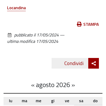
Romagna,
ASC
Locandina
Insieme
e
Azioni
STAMPA
AUSL
sul
di
pubblicato il
17/05/2024
—
documento
Bologna
ultima modifica
17/05/2024
Distretto
Reno
Lavino
Att
Condividi
Samoggia
Twitte
cond
,
nell'ambito
«
agosto 2026
»
delle
inziiative
per
lu
ma
me
gi
ve
sa
do
il