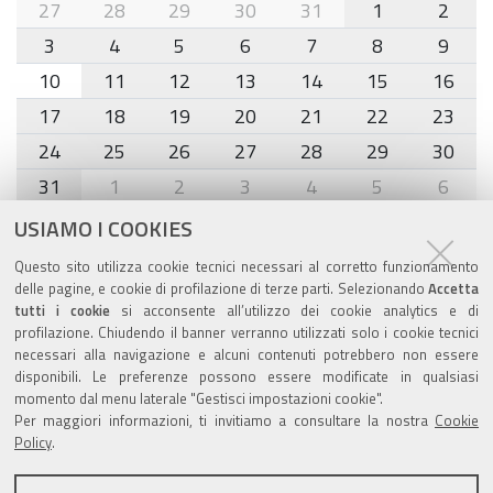
month-
27
28
29
30
31
1
2
Caregiver
8
Day
3
4
5
6
7
8
9
10
11
12
13
14
15
16
17
18
19
20
21
22
23
24
25
26
27
28
29
30
31
1
2
3
4
5
6
USIAMO I COOKIES
Agenda eventi
Questo sito utilizza cookie tecnici necessari al corretto funzionamento
delle pagine, e cookie di profilazione di terze parti. Selezionando
Accetta
torna alla sezione
tutti i cookie
si acconsente all’utilizzo dei cookie analytics e di
profilazione. Chiudendo il banner verranno utilizzati solo i cookie tecnici
necessari alla navigazione e alcuni contenuti potrebbero non essere
disponibili. Le preferenze possono essere modificate in qualsiasi
Valuta questo sito
momento dal menu laterale "Gestisci impostazioni cookie".
Per maggiori informazioni, ti invitiamo a consultare la nostra
Cookie
Policy
.