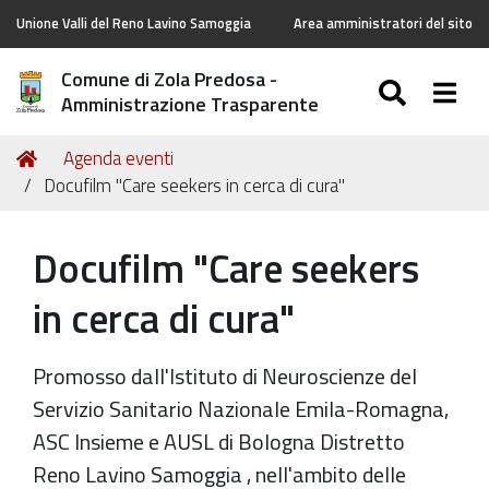
Unione Valli del Reno Lavino Samoggia
Area amministratori del sito
Comune di Zola Predosa -
SEARC
Togg
Amministrazione Trasparente
Tu
Home
Agenda eventi
sei
Docufilm "Care seekers in cerca di cura"
qui:
Docufilm "Care seekers
in cerca di cura"
Promosso dall'Istituto di Neuroscienze del
Servizio Sanitario Nazionale Emila-Romagna,
ASC Insieme e AUSL di Bologna Distretto
Reno Lavino Samoggia , nell'ambito delle