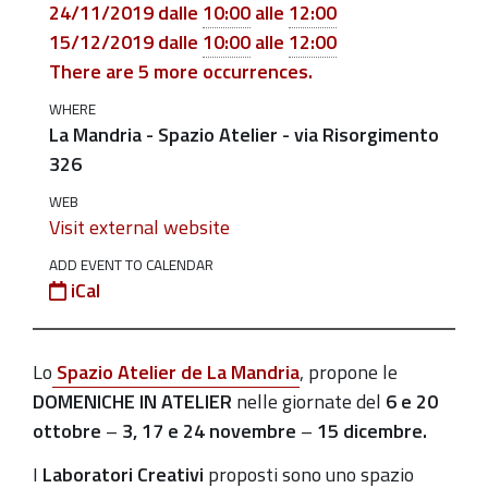
15/12
24/11/2019
dalle
10:00
alle
12:00
2019-
15/12/2019
dalle
10:00
alle
12:00
10-
There are 5 more occurrences.
06T10:00:00+02:00
WHERE
La Mandria - Spazio Atelier - via Risorgimento
2019-
326
10-
06T12:00:00+02:00
WEB
Visit external website
Laboratori
Creativi
ADD EVENT TO CALENDAR
iCal
a
La
Mandria
Lo
Spazio Atelier de La Mandria
, propone le
-
DOMENICHE IN ATELIER
nelle giornate del
6 e 20
Spazio
ottobre
–
3, 17 e 24 novembre
–
15 dicembre.
Atelier
I
Laboratori Creativi
proposti sono uno spazio