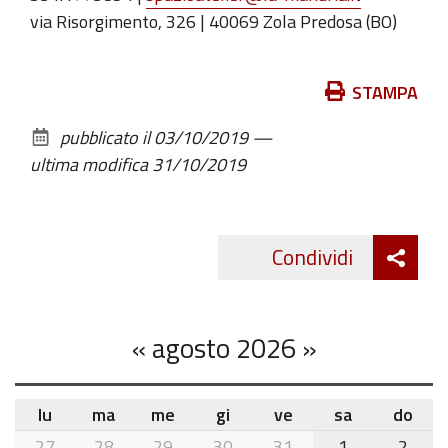
via Risorgimento, 326 | 40069 Zola Predosa (BO)
Azioni
STAMPA
sul
pubblicato il
03/10/2019
—
documento
ultima modifica
31/10/2019
Att
Condividi
Twitte
cond
«
agosto 2026
»
lu
ma
me
gi
ve
sa
do
month-
27
28
29
30
31
1
2