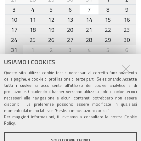
8
3
4
5
6
7
8
9
10
11
12
13
14
15
16
17
18
19
20
21
22
23
24
25
26
27
28
29
30
31
1
2
3
4
5
6
USIAMO I COOKIES
Agenda eventi
Questo sito utilizza cookie tecnici necessari al corretto funzionamento
delle pagine, e cookie di profilazione di terze parti. Selezionando
Accetta
torna alla sezione
tutti i cookie
si acconsente all’utilizzo dei cookie analytics e di
profilazione. Chiudendo il banner verranno utilizzati solo i cookie tecnici
necessari alla navigazione e alcuni contenuti potrebbero non essere
disponibili. Le preferenze possono essere modificate in qualsiasi
Valuta questo sito
momento dal menu laterale "Gestisci impostazioni cookie".
Per maggiori informazioni, ti invitiamo a consultare la nostra
Cookie
Policy
.
SOLO COOKIE TECNICI