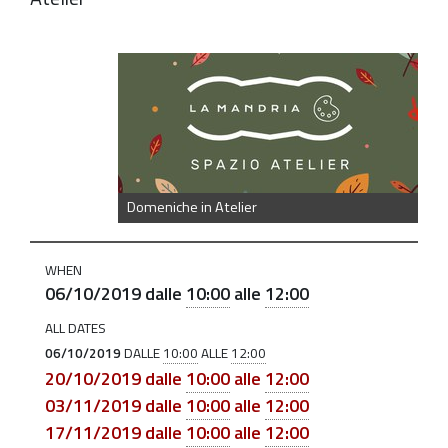
https://old.comune.zolapredosa.bo.it/events/domeniche
in-
atelier
Domeniche
in
Atelier:
Domeniche in Atelier
6
e
WHEN
20/10
06/10/2019
dalle
10:00
alle
12:00
-
ALL DATES
3,17,
06/10/2019
DALLE
10:00
ALLE
12:00
e
20/10/2019
dalle
10:00
alle
12:00
24/11
03/11/2019
dalle
10:00
alle
12:00
-
17/11/2019
dalle
10:00
alle
12:00