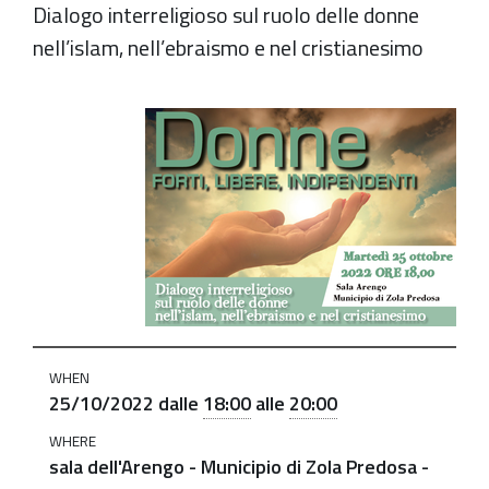
Dialogo interreligioso sul ruolo delle donne
nell’islam, nell’ebraismo e nel cristianesimo
https://old.comune.zolapredosa.bo.it/events/donne-
libere-
2022
Donne
libere,
donne
forti,
donne
indipendenti
WHEN
-
25/10/2022
dalle
18:00
alle
20:00
martedì
WHERE
25
sala dell'Arengo - Municipio di Zola Predosa -
ottobre