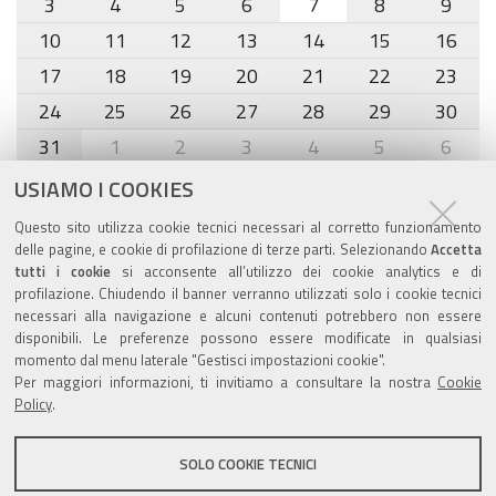
3
4
5
6
7
8
9
10
11
12
13
14
15
16
17
18
19
20
21
22
23
24
25
26
27
28
29
30
31
1
2
3
4
5
6
USIAMO I COOKIES
Agenda eventi
Questo sito utilizza cookie tecnici necessari al corretto funzionamento
delle pagine, e cookie di profilazione di terze parti. Selezionando
Accetta
torna alla sezione
tutti i cookie
si acconsente all’utilizzo dei cookie analytics e di
profilazione. Chiudendo il banner verranno utilizzati solo i cookie tecnici
necessari alla navigazione e alcuni contenuti potrebbero non essere
disponibili. Le preferenze possono essere modificate in qualsiasi
Valuta questo sito
momento dal menu laterale "Gestisci impostazioni cookie".
Per maggiori informazioni, ti invitiamo a consultare la nostra
Cookie
Policy
.
SOLO COOKIE TECNICI