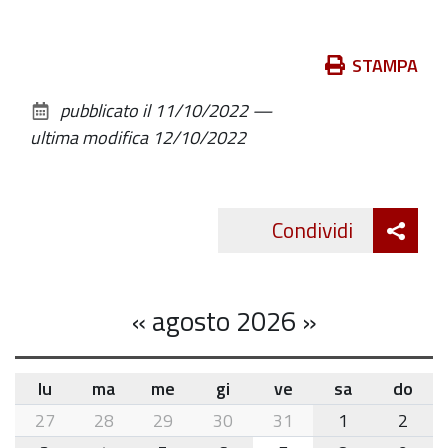
Azioni
STAMPA
sul
pubblicato il
11/10/2022
—
documento
ultima modifica
12/10/2022
Att
Condividi
Twitte
cond
«
agosto 2026
»
lu
ma
me
gi
ve
sa
do
month-
27
28
29
30
31
1
2
8