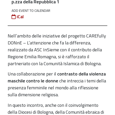
p.zza della Repubblica 1
2022
ADD EVENT TO CALENDAR
2022-
iCal
10-
25T18:00:00+02:00
Nell’ambito delle iniziative del progetto CAREfully
2022-
DONnE – L’attenzione che fa la differenza,
10-
realizzato da ASC InSieme con il contributo della
25T20:00:00+02:00
Regione Emilia Romagna, si è rafforzato il
Dialogo
partneriato con la Comunità Islamica di Bologna.
interreligioso
sul
Una collaborazione per il
contrasto della violenza
ruolo
maschile contro le donne
che intreccia i temi della
delle
presenza femminile nel mondo alla riflessione
donne
sulla dimensione religiosa.
nell’islam,
In questo incontro, anche con il coinvolgimento
nell’ebraismo
della Diocesi di Bologna, della Comunità ebraica di