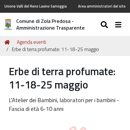
Unione Valli del Reno Lavino Samoggia
Area amministratori del sito
Comune di Zola Predosa -
SEARC
Togg
Amministrazione Trasparente
Tu
Home
Agenda eventi
sei
Erbe di terra profumate: 11-18-25 maggio
qui:
Erbe di terra profumate:
11-18-25 maggio
L'Atelier dei Bambini, laboratori per i bambini -
Fascia di età 6-10 anni
https://old.comune.zolapredosa.bo.it/events/erbe-