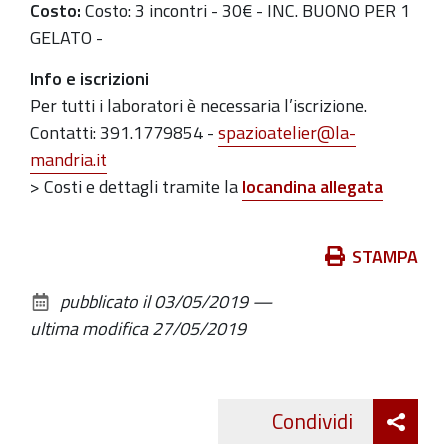
Costo:
Costo: 3 incontri - 30€ - INC. BUONO PER 1
GELATO
-
Info e iscrizioni
Per tutti i laboratori è necessaria l’iscrizione.
Contatti: 391.1779854 -
spazioatelier@la-
mandria.it
> Costi e dettagli tramite la
locandina allegata
Azioni
STAMPA
sul
pubblicato il
03/05/2019
—
documento
ultima modifica
27/05/2019
Att
Condividi
Twitte
cond