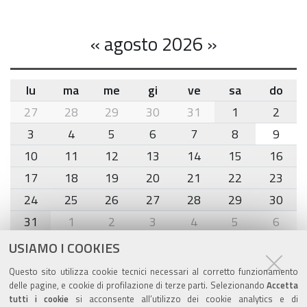
«
agosto 2026
»
lu
ma
me
gi
ve
sa
do
month-
27
28
29
30
31
1
2
8
3
4
5
6
7
8
9
10
11
12
13
14
15
16
17
18
19
20
21
22
23
24
25
26
27
28
29
30
31
1
2
3
4
5
6
USIAMO I COOKIES
Agenda eventi
Questo sito utilizza cookie tecnici necessari al corretto funzionamento
delle pagine, e cookie di profilazione di terze parti. Selezionando
Accetta
torna alla sezione
tutti i cookie
si acconsente all’utilizzo dei cookie analytics e di