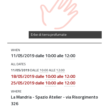
di-
terra-
profumate
Erbe
di
Erbe di terra profumate
terra
profumate:
WHEN
11-
11/05/2019
dalle
10:00
alle
12:00
18-
ALL DATES
25
11/05/2019
DALLE
10:00
ALLE
12:00
maggio
18/05/2019
dalle
10:00
alle
12:00
2019-
25/05/2019
dalle
10:00
alle
12:00
05-
WHERE
11T10:00:00+02:00
La Mandria - Spazio Atelier - via Risorgimento
2019-
326