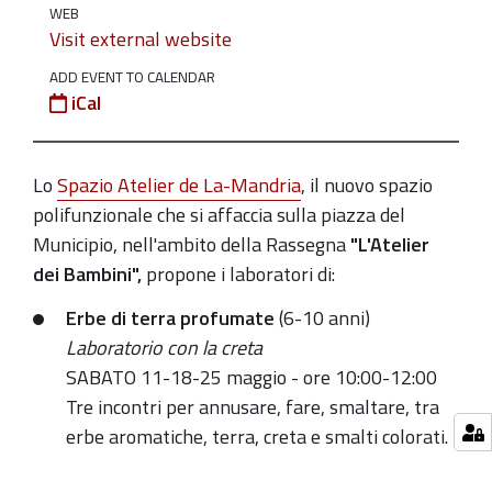
05-
WEB
11T12:00:00+02:00
Visit external website
L'Atelier
ADD EVENT TO CALENDAR
dei
iCal
Bambini,
laboratori
Lo
Spazio Atelier de La-Mandria
, il nuovo spazio
per
polifunzionale che si affaccia sulla piazza del
i
Municipio, nell'ambito della Rassegna
"L'Atelier
bambini
dei Bambini",
propone i laboratori di:
-
Fascia
Erbe di terra profumate
(
6-10 anni)
di
Laboratorio con la creta
età
SABATO 11-18-25 maggio - ore
10:00-12:00
6-
Tre incontri per annusare, fare, smaltare, tra
10
erbe aromatiche, terra, creta e smalti colorati.
anni