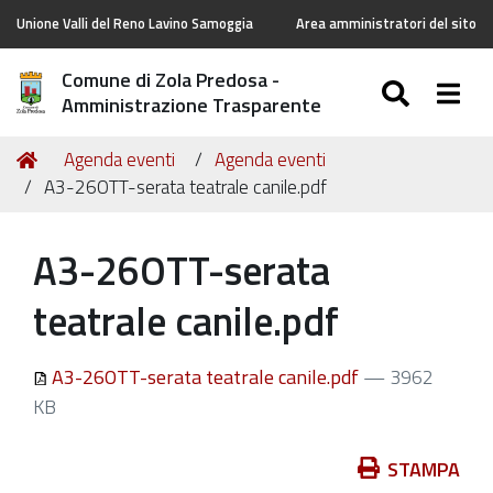
Unione Valli del Reno Lavino Samoggia
Area amministratori del sito
Comune di Zola Predosa -
SEARC
Togg
Amministrazione Trasparente
Tu
Home
Agenda eventi
Agenda eventi
sei
A3-26OTT-serata teatrale canile.pdf
qui:
A3-26OTT-serata
teatrale canile.pdf
A3-26OTT-serata teatrale canile.pdf
— 3962
KB
Azioni
STAMPA