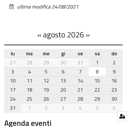
sul
ultima modifica
24/08/2021
documento
«
agosto 2026
»
lu
ma
me
gi
ve
sa
do
month-
27
28
29
30
31
1
2
8
3
4
5
6
7
8
9
10
11
12
13
14
15
16
17
18
19
20
21
22
23
24
25
26
27
28
29
30
31
1
2
3
4
5
6
Agenda eventi