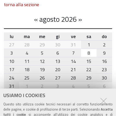
torna alla sezione
«
agosto 2026
»
lu
ma
me
gi
ve
sa
do
month-
27
28
29
30
31
1
2
8
3
4
5
6
7
8
9
10
11
12
13
14
15
16
17
18
19
20
21
22
23
24
25
26
27
28
29
30
31
1
2
3
4
5
6
USIAMO I COOKIES
Agenda eventi
Questo sito utilizza cookie tecnici necessari al corretto funzionamento
delle pagine, e cookie di profilazione di terze parti. Selezionando
Accetta
torna alla sezione
tutti i cookie
si acconsente all’utilizzo dei cookie analytics e di