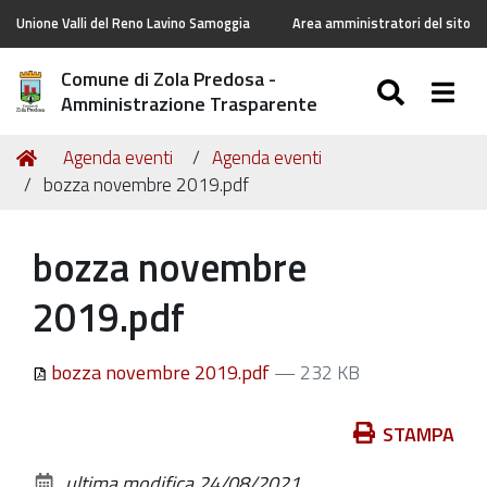
Unione Valli del Reno Lavino Samoggia
Area amministratori del sito
Comune di Zola Predosa -
SEARC
Togg
Amministrazione Trasparente
Tu
Home
Agenda eventi
Agenda eventi
sei
bozza novembre 2019.pdf
qui:
bozza novembre
2019.pdf
bozza novembre 2019.pdf
— 232 KB
Azioni
STAMPA
sul
ultima modifica
24/08/2021