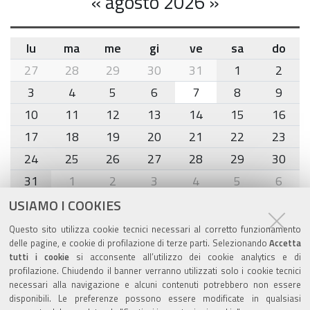
«
agosto 2026
»
lu
ma
me
gi
ve
sa
do
month-
27
28
29
30
31
1
2
8
3
4
5
6
7
8
9
10
11
12
13
14
15
16
17
18
19
20
21
22
23
24
25
26
27
28
29
30
31
1
2
3
4
5
6
USIAMO I COOKIES
Agenda eventi
Questo sito utilizza cookie tecnici necessari al corretto funzionamento
delle pagine, e cookie di profilazione di terze parti. Selezionando
Accetta
torna alla sezione
tutti i cookie
si acconsente all’utilizzo dei cookie analytics e di
profilazione. Chiudendo il banner verranno utilizzati solo i cookie tecnici
necessari alla navigazione e alcuni contenuti potrebbero non essere
disponibili. Le preferenze possono essere modificate in qualsiasi