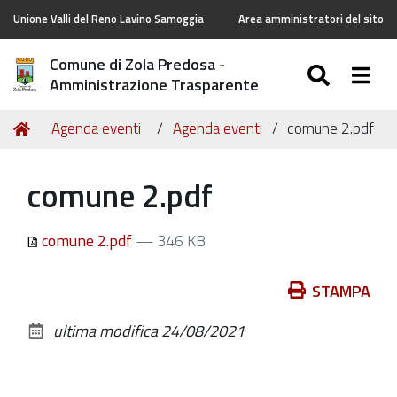
Unione Valli del Reno Lavino Samoggia
Area amministratori del sito
Comune di Zola Predosa -
SEARC
Togg
Amministrazione Trasparente
Tu
Home
Agenda eventi
Agenda eventi
comune 2.pdf
sei
qui:
comune 2.pdf
comune 2.pdf
— 346 KB
Azioni
STAMPA
sul
ultima modifica
24/08/2021
documento