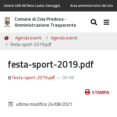
Unione Valli del Reno Lavino Samoggia
Area amministratori del sito
Comune di Zola Predosa -
SEARC
Togg
Amministrazione Trasparente
Tu
Home
Agenda eventi
Agenda eventi
sei
festa-sport-2019.pdf
qui:
festa-sport-2019.pdf
festa-sport-2019.pdf
— 99 KB
Azioni
STAMPA
sul
ultima modifica
24/08/2021
documento