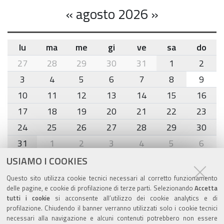
«
agosto 2026
»
lu
ma
me
gi
ve
sa
do
month-
27
28
29
30
31
1
2
8
3
4
5
6
7
8
9
10
11
12
13
14
15
16
17
18
19
20
21
22
23
24
25
26
27
28
29
30
31
1
2
3
4
5
6
USIAMO I COOKIES
Agenda eventi
Questo sito utilizza cookie tecnici necessari al corretto funzionamento
delle pagine, e cookie di profilazione di terze parti. Selezionando
Accetta
torna alla sezione
tutti i cookie
si acconsente all’utilizzo dei cookie analytics e di
profilazione. Chiudendo il banner verranno utilizzati solo i cookie tecnici
necessari alla navigazione e alcuni contenuti potrebbero non essere