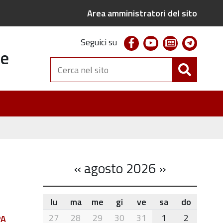
Area amministratori del sito
facebook
youtube
newsletter
telegr
Seguici su
te
Cerca
nel
sito
«
agosto 2026
»
lu
ma
me
gi
ve
sa
do
month-
27
28
29
30
31
1
2
PA