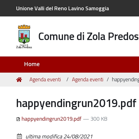
Unione Valli del Reno Lavino Samoggia
Comune di Zola Predos
Sezioni
Home
Tu
Home
Agenda eventi
Agenda eventi
happyendin
sei
qui:
happyendingrun2019.pdf
happyendingrun2019.pdf
— 300 KB
ultima modifica
24/08/2021