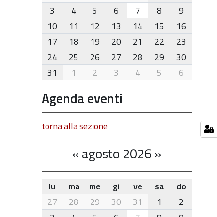
8
3
4
5
6
7
8
9
10
11
12
13
14
15
16
17
18
19
20
21
22
23
24
25
26
27
28
29
30
31
1
2
3
4
5
6
Agenda eventi
torna alla sezione
«
agosto 2026
»
lu
ma
me
gi
ve
sa
do
month-
27
28
29
30
31
1
2
8