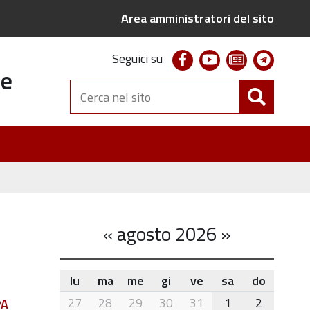
Area amministratori del sito
facebook
youtube
newsletter
telegr
Seguici su
te
Cerca
nel
sito
«
agosto 2026
»
lu
ma
me
gi
ve
sa
do
month-
27
28
29
30
31
1
2
PA