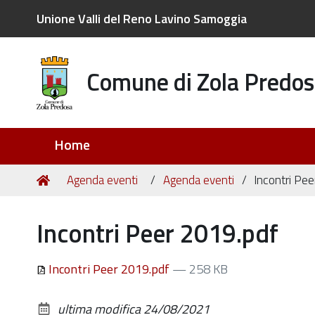
Unione Valli del Reno Lavino Samoggia
Comune di Zola Predos
Sezioni
Home
Tu
Home
Agenda eventi
Agenda eventi
Incontri Pe
sei
qui:
Incontri Peer 2019.pdf
Incontri Peer 2019.pdf
— 258 KB
ultima modifica
24/08/2021