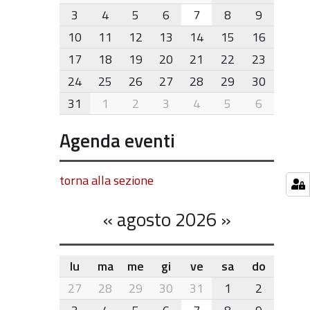
8
3
4
5
6
7
8
9
10
11
12
13
14
15
16
17
18
19
20
21
22
23
24
25
26
27
28
29
30
31
1
2
3
4
5
6
Agenda eventi
torna alla sezione
«
agosto 2026
»
lu
ma
me
gi
ve
sa
do
month-
27
28
29
30
31
1
2
8