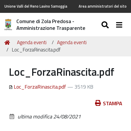
Unione Valli del Reno Lavino Samoggia
Area amministratori del sito
Comune di Zola Predosa -
SEARC
Togg
Amministrazione Trasparente
Tu
Home
Agenda eventi
Agenda eventi
sei
Loc_ForzaRinascita.pdf
qui:
Loc_ForzaRinascita.pdf
Loc_ForzaRinascita.pdf
— 3519 KB
Azioni
STAMPA
sul
ultima modifica
24/08/2021
documento