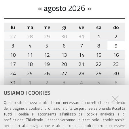
«
agosto 2026
»
lu
ma
me
gi
ve
sa
do
month-
27
28
29
30
31
1
2
8
3
4
5
6
7
8
9
10
11
12
13
14
15
16
17
18
19
20
21
22
23
24
25
26
27
28
29
30
31
1
2
3
4
5
6
USIAMO I COOKIES
Agenda eventi
Questo sito utilizza cookie tecnici necessari al corretto funzionamento
delle pagine, e cookie di profilazione di terze parti. Selezionando
Accetta
torna alla sezione
tutti i cookie
si acconsente all’utilizzo dei cookie analytics e di
profilazione. Chiudendo il banner verranno utilizzati solo i cookie tecnici
necessari alla navigazione e alcuni contenuti potrebbero non essere