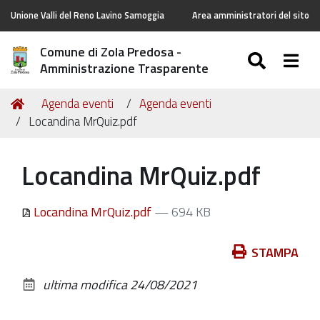
Unione Valli del Reno Lavino Samoggia
Area amministratori del sito
Comune di Zola Predosa -
SEARC
Togg
Amministrazione Trasparente
Tu
Home
Agenda eventi
Agenda eventi
sei
Locandina MrQuiz.pdf
qui:
Locandina MrQuiz.pdf
Locandina MrQuiz.pdf
— 694 KB
Azioni
STAMPA
sul
ultima modifica
24/08/2021
documento