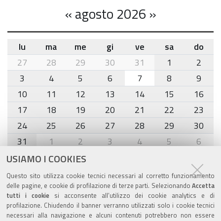
«
agosto 2026
»
lu
ma
me
gi
ve
sa
do
month-
27
28
29
30
31
1
2
8
3
4
5
6
7
8
9
10
11
12
13
14
15
16
17
18
19
20
21
22
23
24
25
26
27
28
29
30
31
1
2
3
4
5
6
USIAMO I COOKIES
Agenda eventi
Questo sito utilizza cookie tecnici necessari al corretto funzionamento
delle pagine, e cookie di profilazione di terze parti. Selezionando
Accetta
torna alla sezione
tutti i cookie
si acconsente all’utilizzo dei cookie analytics e di
profilazione. Chiudendo il banner verranno utilizzati solo i cookie tecnici
necessari alla navigazione e alcuni contenuti potrebbero non essere