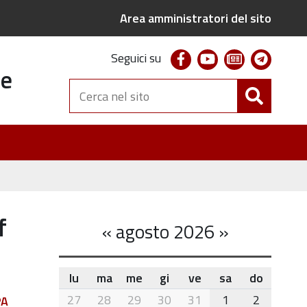
Area amministratori del sito
facebook
youtube
newsletter
telegr
Seguici su
te
Cerca
nel
sito
f
«
agosto 2026
»
lu
ma
me
gi
ve
sa
do
month-
27
28
29
30
31
1
2
PA