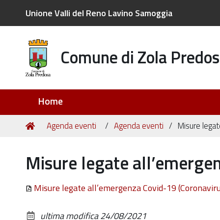
Unione Valli del Reno Lavino Samoggia
Comune di Zola Predos
Sezioni
Home
Tu
Home
Agenda eventi
Agenda eventi
Misure legat
sei
qui:
Misure legate all’emergen
Misure legate all’emergenza Covid-19 (Coronaviru
ultima modifica
24/08/2021