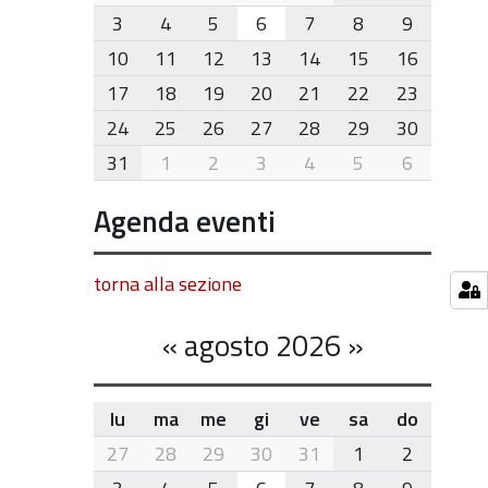
8
3
4
5
6
7
8
9
10
11
12
13
14
15
16
17
18
19
20
21
22
23
24
25
26
27
28
29
30
31
1
2
3
4
5
6
Agenda eventi
torna alla sezione
«
agosto 2026
»
lu
ma
me
gi
ve
sa
do
month-
27
28
29
30
31
1
2
8