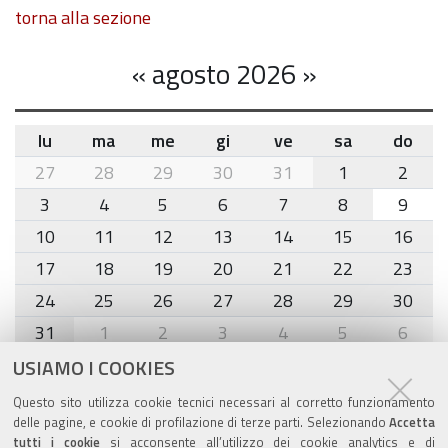
torna alla sezione
«
agosto 2026
»
lu
ma
me
gi
ve
sa
do
month-
27
28
29
30
31
1
2
8
3
4
5
6
7
8
9
10
11
12
13
14
15
16
17
18
19
20
21
22
23
24
25
26
27
28
29
30
31
1
2
3
4
5
6
USIAMO I COOKIES
Agenda eventi
Questo sito utilizza cookie tecnici necessari al corretto funzionamento
delle pagine, e cookie di profilazione di terze parti. Selezionando
Accetta
torna alla sezione
tutti i cookie
si acconsente all’utilizzo dei cookie analytics e di