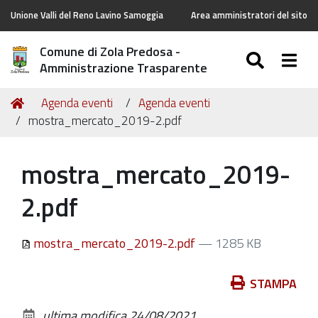
Unione Valli del Reno Lavino Samoggia
Area amministratori del sito
Comune di Zola Predosa -
SEARC
Togg
Amministrazione Trasparente
Tu
Home
Agenda eventi
Agenda eventi
sei
mostra_mercato_2019-2.pdf
qui:
mostra_mercato_2019-
2.pdf
mostra_mercato_2019-2.pdf
— 1285 KB
Azioni
STAMPA
sul
ultima modifica
24/08/2021