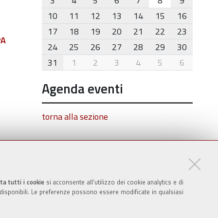
3
4
5
6
7
8
9
10
11
12
13
14
15
16
17
18
19
20
21
22
23
PA
24
25
26
27
28
29
30
31
1
2
3
4
5
6
Agenda eventi
torna alla sezione
ta tutti i cookie
si acconsente all’utilizzo dei cookie analytics e di
 disponibili. Le preferenze possono essere modificate in qualsiasi