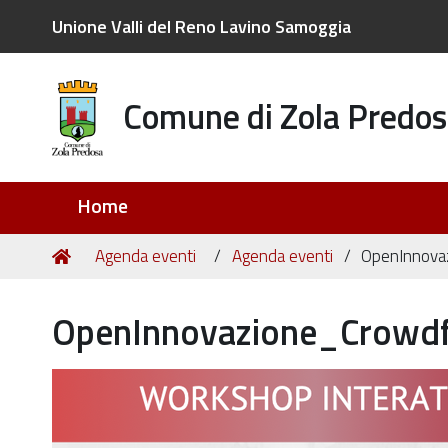
Unione Valli del Reno Lavino Samoggia
Comune di Zola Predos
Sezioni
Home
Tu
Home
Agenda eventi
Agenda eventi
OpenInnova
sei
qui:
OpenInnovazione_Crowdf