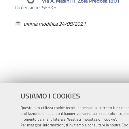
Clicca
Dimensione: 563KB
per
vedere
ultima modifica
24/08/2021
l'immagine
alle
dimensioni
originali…
USIAMO I COOKIES
Questo sito utilizza cookie tecnici necessari al corretto funziona
profilazione. Chiudendo il banner verranno utilizzati solo i cook
momento dal menu laterale "Gestisci impostazioni cookie".
Per maggiori informazioni, ti invitiamo a consultare la nostra
Cook