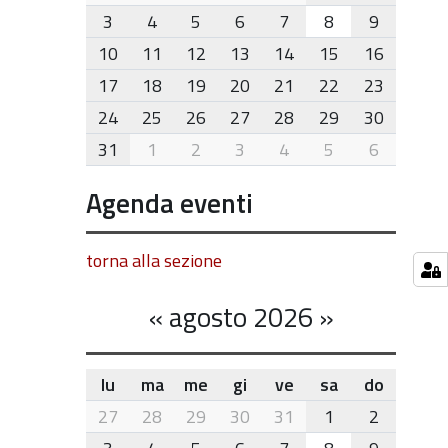
8
3
4
5
6
7
8
9
10
11
12
13
14
15
16
17
18
19
20
21
22
23
24
25
26
27
28
29
30
31
1
2
3
4
5
6
Agenda eventi
torna alla sezione
«
agosto 2026
»
lu
ma
me
gi
ve
sa
do
month-
27
28
29
30
31
1
2
8