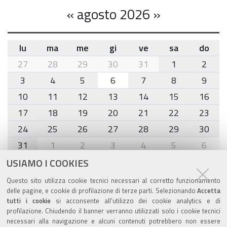
«
agosto 2026
»
lu
ma
me
gi
ve
sa
do
month-
27
28
29
30
31
1
2
8
3
4
5
6
7
8
9
10
11
12
13
14
15
16
17
18
19
20
21
22
23
24
25
26
27
28
29
30
31
1
2
3
4
5
6
USIAMO I COOKIES
Agenda eventi
Questo sito utilizza cookie tecnici necessari al corretto funzionamento
delle pagine, e cookie di profilazione di terze parti. Selezionando
Accetta
torna alla sezione
tutti i cookie
si acconsente all’utilizzo dei cookie analytics e di
profilazione. Chiudendo il banner verranno utilizzati solo i cookie tecnici
necessari alla navigazione e alcuni contenuti potrebbero non essere