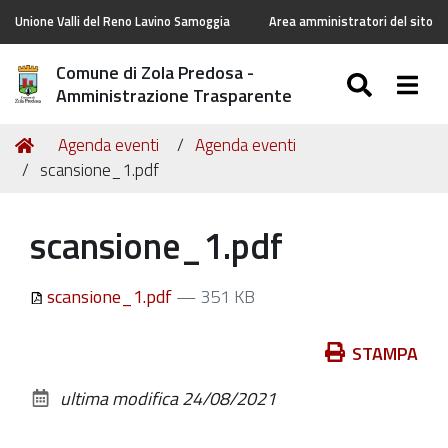
Unione Valli del Reno Lavino Samoggia
Area amministratori del sito
Comune di Zola Predosa -
SEARC
Togg
Amministrazione Trasparente
Tu
Home
Agenda eventi
Agenda eventi
sei
scansione_1.pdf
qui:
scansione_1.pdf
scansione_1.pdf
— 351 KB
Azioni
STAMPA
sul
ultima modifica
24/08/2021
documento