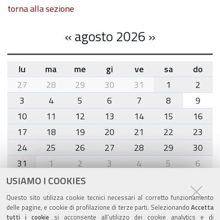
torna alla sezione
«
agosto 2026
»
lu
ma
me
gi
ve
sa
do
month-
27
28
29
30
31
1
2
8
3
4
5
6
7
8
9
10
11
12
13
14
15
16
17
18
19
20
21
22
23
24
25
26
27
28
29
30
31
1
2
3
4
5
6
USIAMO I COOKIES
Agenda eventi
Questo sito utilizza cookie tecnici necessari al corretto funzionamento
delle pagine, e cookie di profilazione di terze parti. Selezionando
Accetta
torna alla sezione
tutti i cookie
si acconsente all’utilizzo dei cookie analytics e di