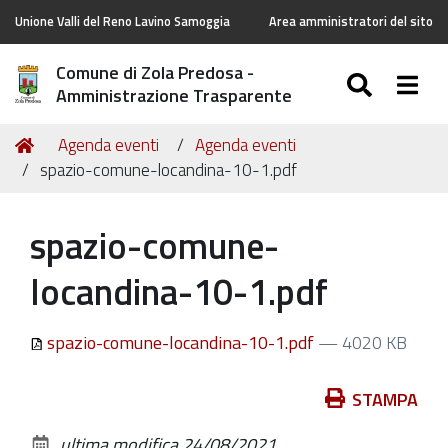
Unione Valli del Reno Lavino Samoggia
Area amministratori del sito
Comune di Zola Predosa -
SEARC
Togg
Amministrazione Trasparente
Tu
Home
Agenda eventi
Agenda eventi
sei
spazio-comune-locandina-10-1.pdf
qui:
spazio-comune-
locandina-10-1.pdf
spazio-comune-locandina-10-1.pdf
— 4020 KB
Azioni
STAMPA
sul
ultima modifica
24/08/2021