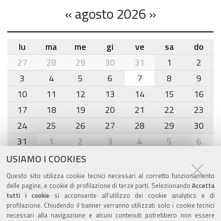
«
agosto 2026
»
lu
ma
me
gi
ve
sa
do
month-
27
28
29
30
31
1
2
8
3
4
5
6
7
8
9
10
11
12
13
14
15
16
17
18
19
20
21
22
23
24
25
26
27
28
29
30
31
1
2
3
4
5
6
USIAMO I COOKIES
Agenda eventi
Questo sito utilizza cookie tecnici necessari al corretto funzionamento
delle pagine, e cookie di profilazione di terze parti. Selezionando
Accetta
torna alla sezione
tutti i cookie
si acconsente all’utilizzo dei cookie analytics e di
profilazione. Chiudendo il banner verranno utilizzati solo i cookie tecnici
necessari alla navigazione e alcuni contenuti potrebbero non essere