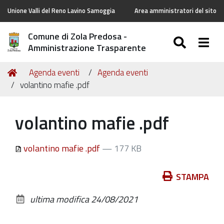
Unione Valli del Reno Lavino Samoggia
Area amministratori del sito
Comune di Zola Predosa -
SEARC
Togg
Amministrazione Trasparente
Tu
Home
Agenda eventi
Agenda eventi
sei
volantino mafie .pdf
qui:
volantino mafie .pdf
volantino mafie .pdf
— 177 KB
Azioni
STAMPA
sul
ultima modifica
24/08/2021
documento