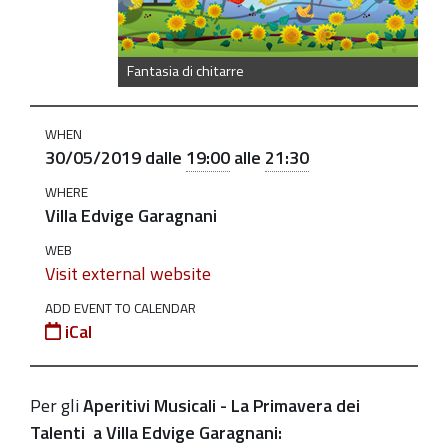
"Fantasia
di
chitarre"
Fantasia di chitarre
2019-
05-
WHEN
30T19:00:00+02:00
30/05/2019
dalle
19:00
alle
21:30
2019-
WHERE
05-
Villa Edvige Garagnani
30T21:30:00+02:00
WEB
Visit external website
Aperitivi
Musicali
ADD EVENT TO CALENDAR
-
iCal
La
Primavera
Per gli
Aperitivi Musicali - La Primavera dei
dei
Talenti
a Villa Edvige Garagnani:
Talenti,