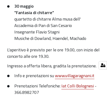
dal
30 maggio
9
"Fantasia di chitarre"
al
quartetto di chitarre Alma musa dell'
30
Accademia di Pan di San Cesario
maggio
Insegnante Flavio Stagni
a
Musiche di Dowland, Haendel, Machado
Villa
Edvige
L'aperitivo è previsto per le ore 19.00, con inizio del
concerto alle ore 19.30.
Ingresso a o
fferta libera, gradita la prenotazione.
Info e prenotazioni su
www.villagaragnani.it
Prenotazioni Telefoniche:
Iat Colli Bolognesi
-
366.8982707