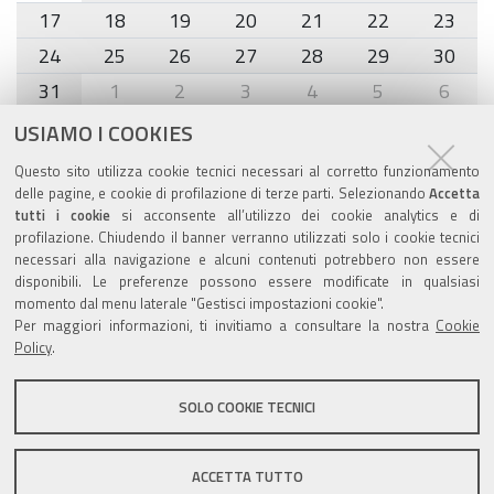
17
18
19
20
21
22
23
24
25
26
27
28
29
30
31
1
2
3
4
5
6
USIAMO I COOKIES
Agenda eventi
Questo sito utilizza cookie tecnici necessari al corretto funzionamento
delle pagine, e cookie di profilazione di terze parti. Selezionando
Accetta
torna alla sezione
tutti i cookie
si acconsente all’utilizzo dei cookie analytics e di
profilazione. Chiudendo il banner verranno utilizzati solo i cookie tecnici
necessari alla navigazione e alcuni contenuti potrebbero non essere
disponibili. Le preferenze possono essere modificate in qualsiasi
Valuta questo sito
momento dal menu laterale "Gestisci impostazioni cookie".
Per maggiori informazioni, ti invitiamo a consultare la nostra
Cookie
Policy
.
SOLO COOKIE TECNICI
Sito istituzionale Comune di Zola Predosa
ACCETTA TUTTO