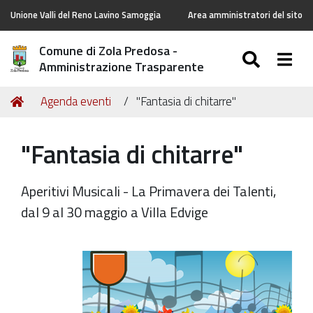
Unione Valli del Reno Lavino Samoggia
Area amministratori del sito
Comune di Zola Predosa -
SEARC
Togg
Amministrazione Trasparente
Tu
Home
Agenda eventi
"Fantasia di chitarre"
sei
qui:
"Fantasia di chitarre"
Aperitivi Musicali - La Primavera dei Talenti,
dal 9 al 30 maggio a Villa Edvige
https://old.comune.zolapredosa.bo.it/events/fantasia-
di-
chitarre