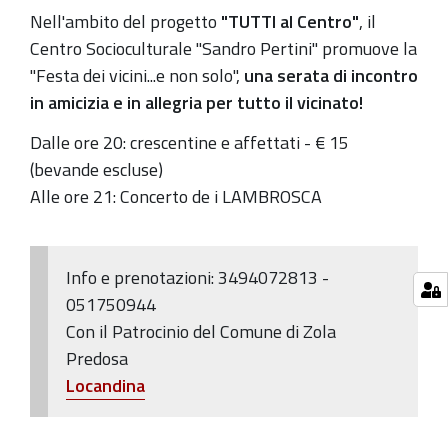
Nell'ambito del progetto
"TUTTI al Centro"
, il
2022-
Centro Socioculturale "Sandro Pertini" promuove la
06-
"Festa dei vicini...e non solo",
una serata di incontro
23T23:00:00+02:00
in amicizia e in allegria per tutto il vicinato!
Dalle ore 20: crescentine e affettati - € 15
(bevande escluse)
Alle ore 21: Concerto de i LAMBROSCA
Info e prenotazioni: 3494072813 -
051750944
Con il Patrocinio del Comune di Zola
Predosa
Locandina