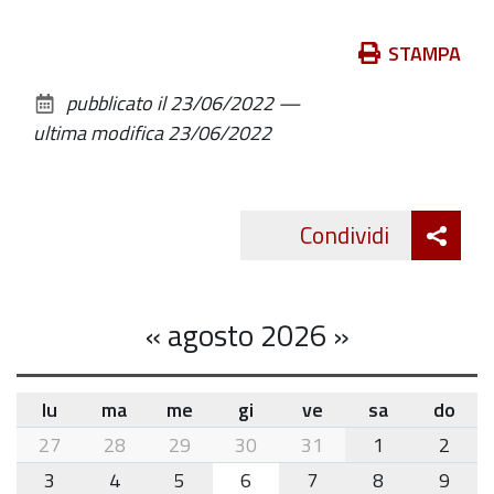
Azioni
STAMPA
sul
pubblicato il
23/06/2022
—
documento
ultima modifica
23/06/2022
Att
Condividi
Twitte
cond
«
agosto 2026
»
lu
ma
me
gi
ve
sa
do
month-
27
28
29
30
31
1
2
8
3
4
5
6
7
8
9