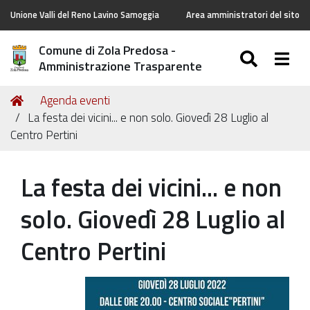
Unione Valli del Reno Lavino Samoggia
Area amministratori del sito
Comune di Zola Predosa -
SEARC
Togg
Amministrazione Trasparente
Tu
Home
Agenda eventi
sei
La festa dei vicini... e non solo. Giovedì 28 Luglio al
qui:
Centro Pertini
La festa dei vicini... e non
solo. Giovedì 28 Luglio al
Centro Pertini
https://old.comune.zolapredosa.bo.it/events/festa-
dei-