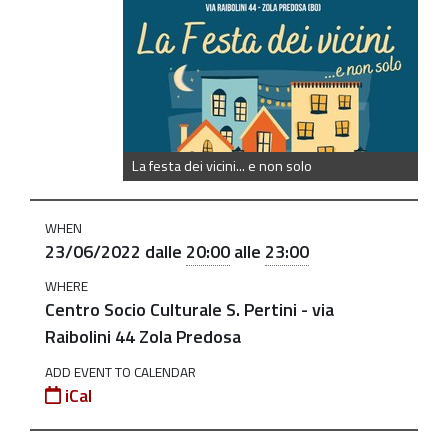
vicini
La
festa
dei
vicini...
e
La festa dei vicini... e non solo
non
solo. Giovedì
WHEN
28
23/06/2022
dalle
20:00
alle
23:00
Luglio
WHERE
al
Centro Socio Culturale S. Pertini - via
Centro
Raibolini 44 Zola Predosa
Pertini
ADD EVENT TO CALENDAR
2022-
iCal
06-
23T20:00:00+02:00