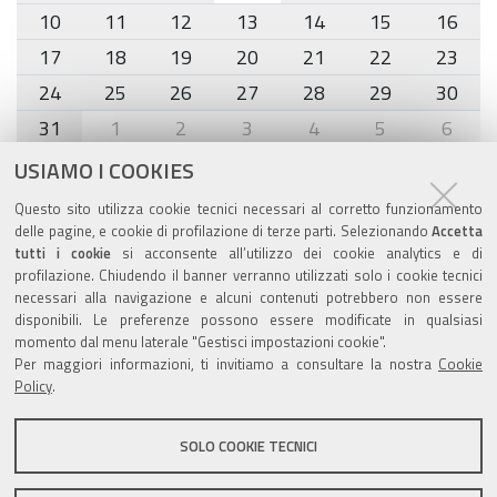
10
11
12
13
14
15
16
17
18
19
20
21
22
23
24
25
26
27
28
29
30
31
1
2
3
4
5
6
USIAMO I COOKIES
Agenda eventi
Questo sito utilizza cookie tecnici necessari al corretto funzionamento
delle pagine, e cookie di profilazione di terze parti. Selezionando
Accetta
torna alla sezione
tutti i cookie
si acconsente all’utilizzo dei cookie analytics e di
profilazione. Chiudendo il banner verranno utilizzati solo i cookie tecnici
necessari alla navigazione e alcuni contenuti potrebbero non essere
disponibili. Le preferenze possono essere modificate in qualsiasi
Valuta questo sito
momento dal menu laterale "Gestisci impostazioni cookie".
Per maggiori informazioni, ti invitiamo a consultare la nostra
Cookie
Policy
.
SOLO COOKIE TECNICI