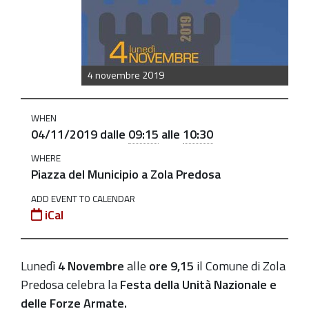
nazionale-
e-
delle-
forze-
4 novembre 2019
armate-
4-
WHEN
novembre
04/11/2019
dalle
09:15
alle
10:30
Festa
WHERE
dell'Unità
Piazza del Municipio a Zola Predosa
Nazionale
ADD EVENT TO CALENDAR
e
iCal
delle
Forze
Armate
Lunedì
4
Novembre
alle
ore 9,15
i
l Comune di Zola
-
Predosa celebra la
Festa della Unità Nazionale
e
4
delle
Forze Armate.