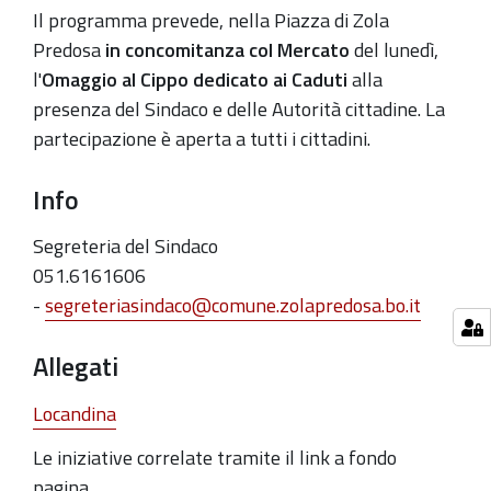
novembre
Il programma prevede,
nella
Piazza di Zola
2019-
Predosa
in concomitanza col Mercato
del lunedì,
11-
l'
Omaggio al Cippo
dedicato ai Caduti
alla
04T09:15:00+01:00
presenza del
Sindaco
e delle Autorità cittadine. La
partecipazione è aperta a tutti i cittadini.
2019-
11-
Info
04T10:30:00+01:00
Segreteria del Sindaco
051.6161606
-
segreteriasindaco
@
comune.zolapredosa.bo.it
Allegati
Locandina
Le iniziative correlate tramite il link a fondo
pagina.