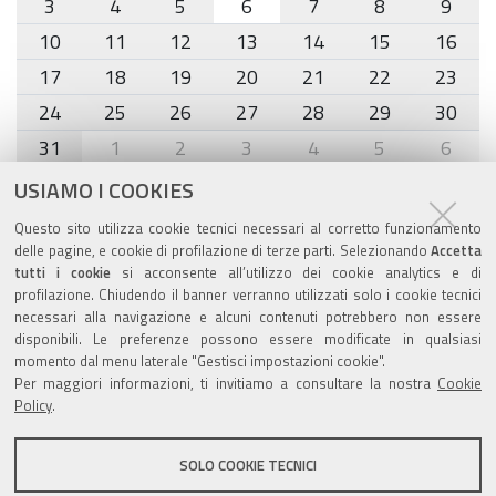
3
4
5
6
7
8
9
10
11
12
13
14
15
16
17
18
19
20
21
22
23
24
25
26
27
28
29
30
31
1
2
3
4
5
6
USIAMO I COOKIES
Agenda eventi
Questo sito utilizza cookie tecnici necessari al corretto funzionamento
delle pagine, e cookie di profilazione di terze parti. Selezionando
Accetta
torna alla sezione
tutti i cookie
si acconsente all’utilizzo dei cookie analytics e di
profilazione. Chiudendo il banner verranno utilizzati solo i cookie tecnici
necessari alla navigazione e alcuni contenuti potrebbero non essere
disponibili. Le preferenze possono essere modificate in qualsiasi
Valuta questo sito
momento dal menu laterale "Gestisci impostazioni cookie".
Per maggiori informazioni, ti invitiamo a consultare la nostra
Cookie
Policy
.
SOLO COOKIE TECNICI