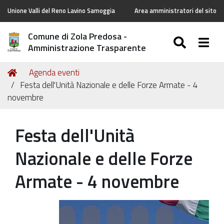
Unione Valli del Reno Lavino Samoggia
Area amministratori del sito
Comune di Zola Predosa -
SEARC
Togg
Amministrazione Trasparente
Tu
Home
Agenda eventi
sei
Festa dell'Unità Nazionale e delle Forze Armate - 4
qui:
novembre
Festa dell'Unità
Nazionale e delle Forze
Armate - 4 novembre
https://old.comune.zolapredosa.bo.it/events/festa-
dellunita-