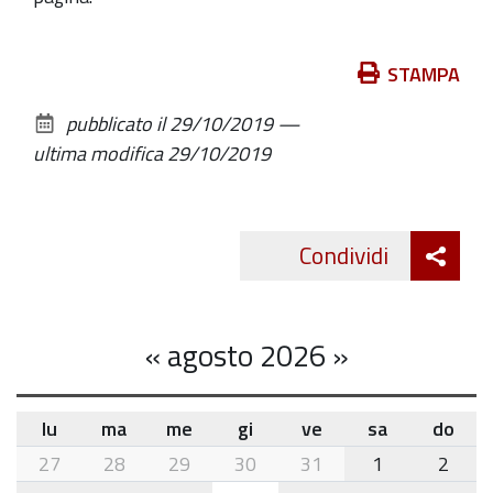
Azioni
STAMPA
sul
pubblicato il
29/10/2019
—
documento
ultima modifica
29/10/2019
Att
Condividi
Twitte
cond
«
agosto 2026
»
lu
ma
me
gi
ve
sa
do
month-
27
28
29
30
31
1
2
8