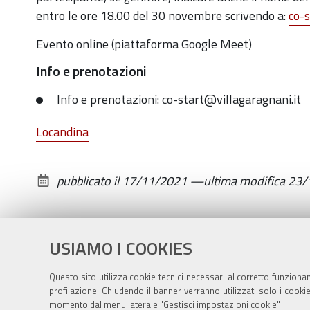
da
entro le ore 18.00 del 30 novembre scrivendo a:
co-s
Co-
Evento online (piattaforma Google Meet)
Start
Info e prenotazioni
Villa
Garagnani
Info e prenotazioni: co-start@villagaragnani.it
nell'ambito
del
Locandina
Festival
della
pubblicato il
17/11/2021
—
ultima modifica
23/
Cultura
Tecnica
2021.
USIAMO I COOKIES
Questo sito utilizza cookie tecnici necessari al corretto funziona
profilazione. Chiudendo il banner verranno utilizzati solo i cook
momento dal menu laterale "Gestisci impostazioni cookie".