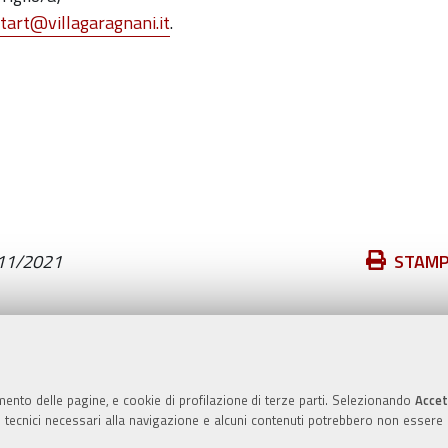
tart@villagaragnani.it
.
Azioni
11/2021
STAM
sul
documento
Valuta questo sito
mento delle pagine, e cookie di profilazione di terze parti. Selezionando
Accet
ie tecnici necessari alla navigazione e alcuni contenuti potrebbero non essere