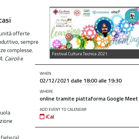
al_cultura_tecnica_2021_operatori_specializzati_cercasi
casi
unità offerte
roduttivo, sempre
nze complesse.
Festival Cultura Tecnica 2021
A. Cairoli
e
WHEN
02/12/2021
dalle
18:00
alle
19:30
WHERE
online tramite piattaforma Google Meet
ADD EVENT TO CALENDAR
cuola
iCal
azione
figlio/a)