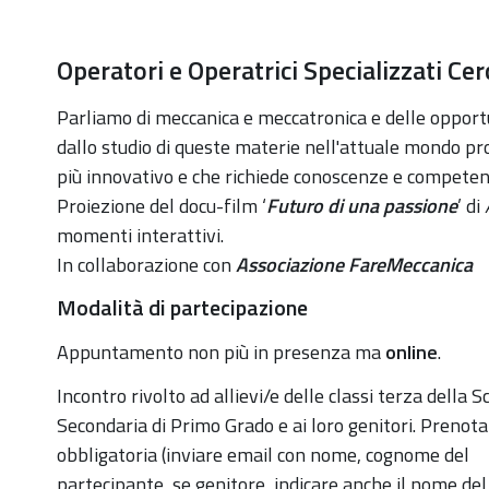
https://old.comune.zolapredosa.bo.it/events/festiv
Operatori e Operatrici Specializzati Cer
Operatori
e
Parliamo di meccanica e meccatronica e delle opport
Operatrici
dallo studio di queste materie nell'attuale mondo p
Specializzati
più innovativo e che richiede conoscenze e compete
Cercasi
Proiezione del docu-film ‘
Futuro di una passione
’ di
2021-
momenti interattivi.
12-
In collaborazione con
Associazione FareMeccanica
02T18:00:00+01:00
Modalità di partecipazione
2021-
Appuntamento non più in presenza ma
online
.
12-
02T19:30:00+01:00
Incontro rivolto ad allievi/e delle classi terza della S
Appuntamento
Secondaria di Primo Grado e ai loro genitori. Prenot
online.
obbligatoria (inviare email con nome, cognome del
Promosso
partecipante, se genitore, indicare anche il nome del 