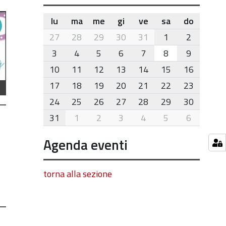
lu
ma
me
gi
ve
sa
do
month-
27
28
29
30
31
1
2
8
3
4
5
6
7
8
9
10
11
12
13
14
15
16
17
18
19
20
21
22
23
24
25
26
27
28
29
30
31
1
2
3
4
5
6
Agenda eventi
torna alla sezione