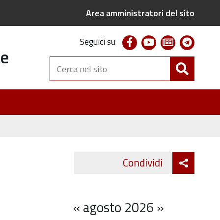
Area amministratori del sito
facebook
youtube
newsletter
telegr
Seguici su
te
Cerca
nel
sito
Attiva
Condividi
Twitter
Fa
condivi
«
agosto 2026
»