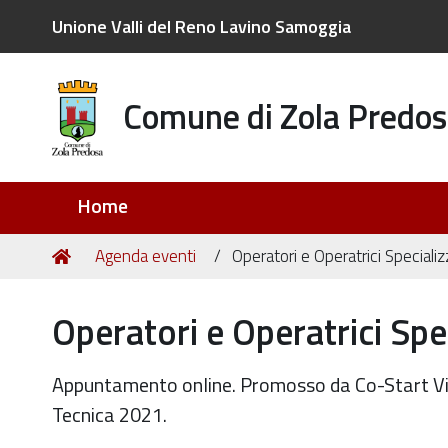
Unione Valli del Reno Lavino Samoggia
Comune di Zola Predos
Sezioni
Home
Tu
Home
Agenda eventi
Operatori e Operatrici Specializ
sei
qui:
Operatori e Operatrici Spec
Appuntamento online. Promosso da Co-Start Vill
Tecnica 2021.