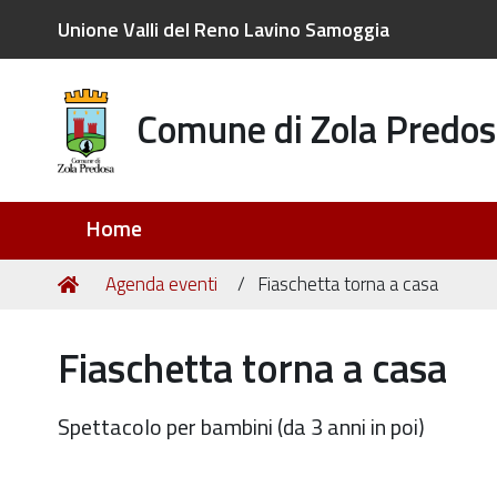
Unione Valli del Reno Lavino Samoggia
Comune di Zola Predos
Sezioni
Home
Tu
Home
Agenda eventi
Fiaschetta torna a casa
sei
qui:
Fiaschetta torna a casa
Spettacolo per bambini (da 3 anni in poi)