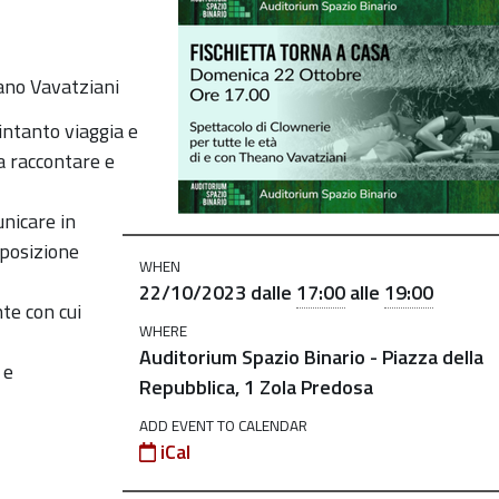
ta-
eano Vavatziani
intanto viaggia e
a raccontare e
unicare in
sposizione
WHEN
22/10/2023
dalle
17:00
alle
19:00
te con cui
WHERE
Auditorium Spazio Binario - Piazza della
 e
Repubblica, 1 Zola Predosa
ADD EVENT TO CALENDAR
iCal