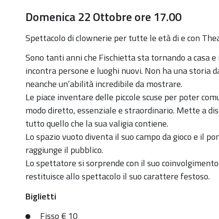
https://old.comune.zolapredosa.bo.it/events/fiaschet
Domenica 22 Ottobre ore 17.00
torna-
a-
Spettacolo di clownerie per tutte le età di e con Th
casa
Sono tanti anni che Fischietta sta tornando a casa e 
Fiaschetta
incontra persone e luoghi nuovi. Non ha una storia d
torna
neanche un’abilità incredibile da mostrare.
a
Le piace inventare delle piccole scuse per poter com
casa
modo diretto, essenziale e straordinario. Mette a di
2023-
tutto quello che la sua valigia contiene.
10-
Lo spazio vuoto diventa il suo campo da gioco e il pon
22T17:00:00+02:00
raggiunge il pubblico.
2023-
Lo spettatore si sorprende con il suo coinvolgimento
10-
restituisce allo spettacolo il suo carattere festoso.
22T19:00:00+02:00
Biglietti
Spettacolo
per
Fisso € 10