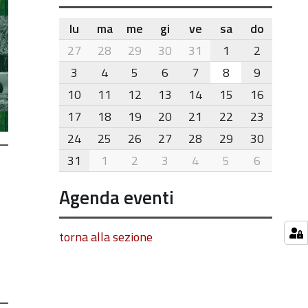
lu
ma
me
gi
ve
sa
do
month-
27
28
29
30
31
1
2
8
3
4
5
6
7
8
9
10
11
12
13
14
15
16
17
18
19
20
21
22
23
24
25
26
27
28
29
30
31
1
2
3
4
5
6
Agenda eventi
torna alla sezione