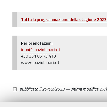
bambini
(da
3
Tutta la programmazione della stagione 202
anni
in
poi)
Per prenotazioni
info@spaziobinario.it
+39 351 05 75 410
www.spaziobinario.it
pubblicato il
26/09/2023
—
ultima modifica
27/