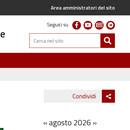
Area amministratori del sito
facebook
youtube
newsletter
telegr
Seguici su
te
Cerca
nel
sito
Attiva
Condividi
Twitter
Fa
condivi
«
agosto 2026
»