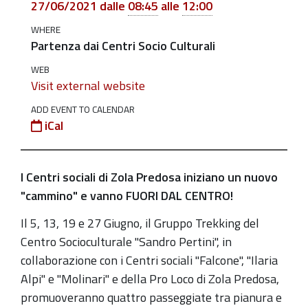
27/06/2021
dalle
08:45
alle
12:00
giugno
Fuori
WHERE
Partenza dai Centri Socio Culturali
dal
Centro
WEB
Visit external website
-
Tra
ADD EVENT TO CALENDAR
collina
iCal
e
Pianura:
I Centri sociali di Zola Predosa iniziano un nuovo
i
"cammino" e vanno FUORI DAL CENTRO!
Trekking
zolesi.
Il 5, 13, 19 e 27 Giugno, il Gruppo Trekking del
5-
Centro Socioculturale "Sandro Pertini", in
13-
collaborazione con i Centri sociali "Falcone", "Ilaria
19-
Alpi" e "Molinari" e della Pro Loco di Zola Predosa,
27
promuoveranno quattro passeggiate tra pianura e