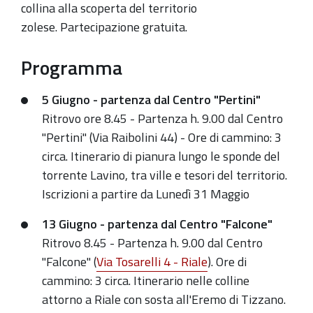
giugno
collina alla scoperta del territorio
2021-
zolese. Partecipazione gratuita.
06-
Programma
05T08:45:00+02:00
2021-
5 Giugno - partenza dal Centro "Pertini"
06-
Ritrovo ore 8.45 - Partenza h. 9.00 dal Centro
05T12:00:00+02:00
"Pertini" (Via Raibolini 44) - Ore di cammino: 3
Ritrovo
circa. Itinerario di pianura lungo le sponde del
ore
torrente Lavino, tra ville e tesori del territorio.
8,45.
Iscrizioni a partire da Lunedì 31 Maggio
13 Giugno - partenza dal Centro "Falcone"
Ritrovo 8.45 - Partenza h. 9.00 dal Centro
"Falcone" (
Via Tosarelli 4 - Riale
). Ore di
cammino: 3 circa. Itinerario nelle colline
attorno a Riale con sosta all'Eremo di Tizzano.