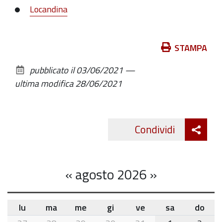
Locandina
Azioni
STAMPA
sul
pubblicato il
03/06/2021
—
documento
ultima modifica
28/06/2021
Att
Condividi
Twitte
cond
«
agosto 2026
»
lu
ma
me
gi
ve
sa
do
month-