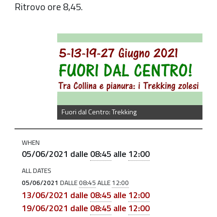
Ritrovo ore 8,45.
https://old.comune.zolapredosa.bo.it/events/fuori-
dal-
centro-
tra-
collina-
e-
Fuori dal Centro: Trekking
pianura-
i-
WHEN
trekking-
05/06/2021
dalle
08:45
alle
12:00
zolesi-
5-
ALL DATES
13-
05/06/2021
DALLE
08:45
ALLE
12:00
13/06/2021
dalle
08:45
alle
12:00
19-
19/06/2021
dalle
08:45
alle
12:00
27-