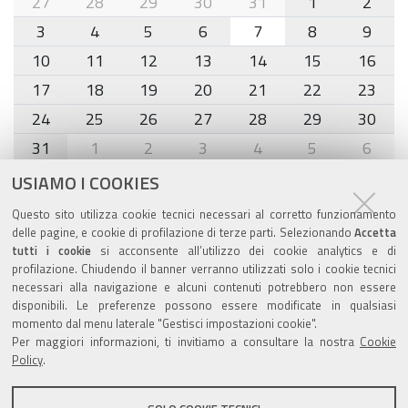
27
28
29
30
31
1
2
8
3
4
5
6
7
8
9
10
11
12
13
14
15
16
17
18
19
20
21
22
23
24
25
26
27
28
29
30
31
1
2
3
4
5
6
USIAMO I COOKIES
Agenda eventi
Questo sito utilizza cookie tecnici necessari al corretto funzionamento
delle pagine, e cookie di profilazione di terze parti. Selezionando
Accetta
torna alla sezione
tutti i cookie
si acconsente all’utilizzo dei cookie analytics e di
profilazione. Chiudendo il banner verranno utilizzati solo i cookie tecnici
necessari alla navigazione e alcuni contenuti potrebbero non essere
disponibili. Le preferenze possono essere modificate in qualsiasi
Valuta questo sito
momento dal menu laterale "Gestisci impostazioni cookie".
Per maggiori informazioni, ti invitiamo a consultare la nostra
Cookie
Policy
.