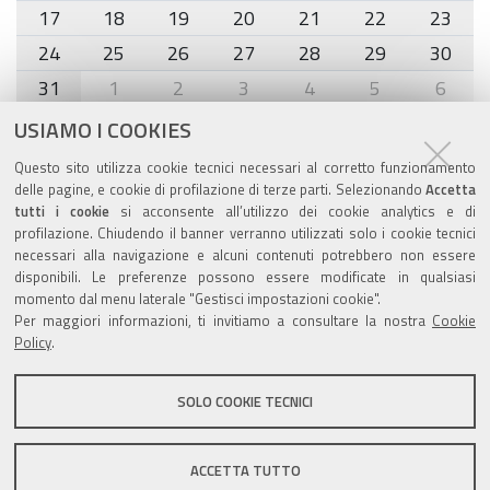
17
18
19
20
21
22
23
24
25
26
27
28
29
30
31
1
2
3
4
5
6
USIAMO I COOKIES
Agenda eventi
Questo sito utilizza cookie tecnici necessari al corretto funzionamento
delle pagine, e cookie di profilazione di terze parti. Selezionando
Accetta
torna alla sezione
tutti i cookie
si acconsente all’utilizzo dei cookie analytics e di
profilazione. Chiudendo il banner verranno utilizzati solo i cookie tecnici
necessari alla navigazione e alcuni contenuti potrebbero non essere
disponibili. Le preferenze possono essere modificate in qualsiasi
Valuta questo sito
momento dal menu laterale "Gestisci impostazioni cookie".
Per maggiori informazioni, ti invitiamo a consultare la nostra
Cookie
Policy
.
SOLO COOKIE TECNICI
Sito istituzionale Comune di Zola Predosa
ACCETTA TUTTO