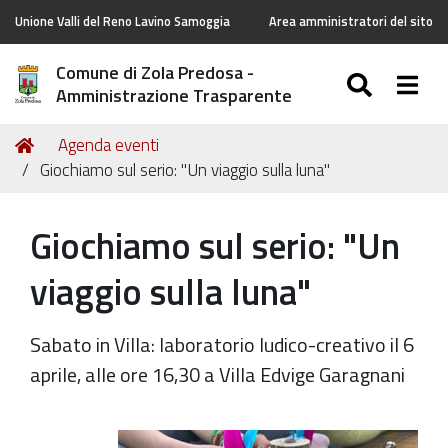
Unione Valli del Reno Lavino Samoggia
Area amministratori del sito
Comune di Zola Predosa -
SEARC
Togg
Amministrazione Trasparente
Tu
Home
Agenda eventi
sei
Giochiamo sul serio: "Un viaggio sulla luna"
qui:
Giochiamo sul serio: "Un
viaggio sulla luna"
Sabato in Villa: laboratorio ludico-creativo il 6
aprile, alle ore 16,30 a Villa Edvige Garagnani
https://old.comune.zolapredosa.bo.it/events/giochiamo-