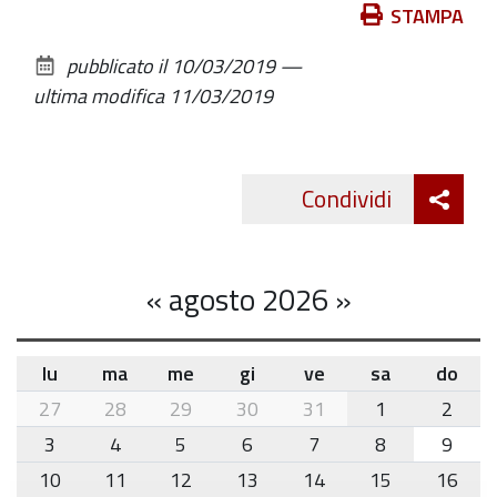
Azioni
STAMPA
sul
pubblicato il
10/03/2019
—
documento
ultima modifica
11/03/2019
Att
Condividi
Twitte
cond
«
agosto 2026
»
lu
ma
me
gi
ve
sa
do
month-
27
28
29
30
31
1
2
8
3
4
5
6
7
8
9
10
11
12
13
14
15
16