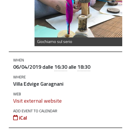
sul-
serio-
6-
aprile
Giochiamo
Giochiamo sul serio
sul
serio:
WHEN
"Un
06/04/2019
dalle
16:30
alle
18:30
viaggio
WHERE
sulla
Villa Edvige Garagnani
luna"
WEB
2019-
Visit external website
04-
ADD EVENT TO CALENDAR
06T16:30:00+02:00
iCal
2019-