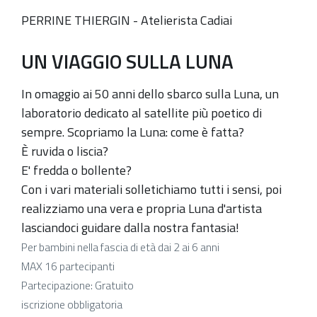
04-
06T18:30:00+02:00
PERRINE THIERGIN - Atelierista Cadiai
Sabato
UN VIAGGIO SULLA LUNA
in
Villa:
In omaggio ai 50 anni dello sbarco sulla Luna, un
laboratorio
laboratorio dedicato al satellite più poetico di
ludico-
sempre. Scopriamo la Luna: come è fatta?
creativo
È ruvida o liscia?
il
E' fredda o bollente?
6
Con i vari materiali solletichiamo tutti i sensi, poi
aprile,
realizziamo una vera e propria Luna d'artista
alle
lasciandoci guidare dalla nostra fantasia!
ore
Per bambini nella fascia di età dai 2 ai 6 anni
16,30
MAX 16 partecipanti
a
Partecipazione: Gratuito
Villa
iscrizione obbligatoria
Edvige