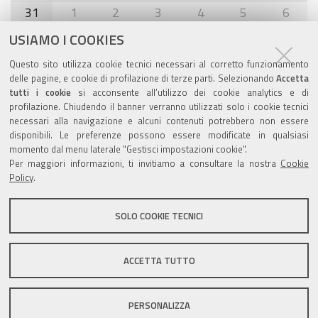
31
1
2
3
4
5
6
USIAMO I COOKIES
Agenda eventi
Questo sito utilizza cookie tecnici necessari al corretto funzionamento
delle pagine, e cookie di profilazione di terze parti. Selezionando
Accetta
torna alla sezione
tutti i cookie
si acconsente all’utilizzo dei cookie analytics e di
profilazione. Chiudendo il banner verranno utilizzati solo i cookie tecnici
necessari alla navigazione e alcuni contenuti potrebbero non essere
disponibili. Le preferenze possono essere modificate in qualsiasi
Valuta questo sito
momento dal menu laterale "Gestisci impostazioni cookie".
Per maggiori informazioni, ti invitiamo a consultare la nostra
Cookie
Policy
.
SOLO COOKIE TECNICI
Sito istituzionale Comune di Zola Predosa
ACCETTA TUTTO
PERSONALIZZA
Privacy policy
|
DPO
|
Accessibilità