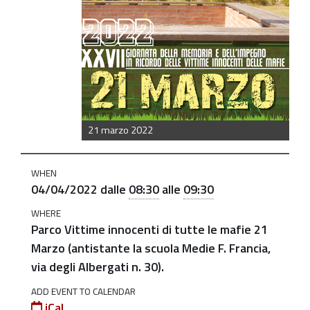
https://old.comune.zolapredosa.bo.it/events/giornata-
della-
memoria-
e-
dellimpegno-
in-
ricordo-
21 marzo 2022
delle-
vittime-
delle-
WHEN
04/04/2022
dalle
08:30
alle
09:30
mafie-
appuntamento-
WHERE
Parco Vittime innocenti di tutte le mafie 21
il-
Marzo (antistante la scuola Medie F. Francia,
4-
via degli Albergati n. 30).
aprile
Giornata
ADD EVENT TO CALENDAR
iCal