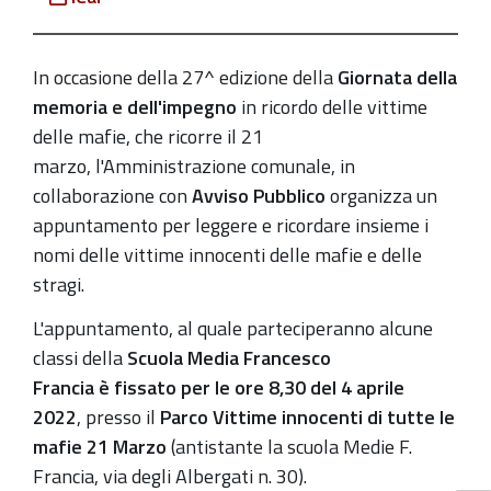
della
memoria
e
In occasione della 27^ edizione della
Giornata della
dell'impegno
memoria e dell'impegno
in ricordo delle vittime
in
delle mafie, che ricorre il 21
ricordo
marzo, l'Amministrazione comunale, in
delle
collaborazione con
Avviso Pubblico
organizza un
vittime
appuntamento per
leggere e ricordare insieme
i
delle
nomi delle vittime innocenti delle mafie e delle
mafie:
stragi.
appuntamento
il
L'appuntamento, al quale parteciperanno alcune
4
classi della
Scuola Media
Francesco
aprile
Francia è
fissato per le
ore 8,30 del
4
aprile
2022
,
presso il
Parco Vittime innocenti di tutte le
2022-
mafie 21 Marzo
(antistante la scuola Medie F.
04-
Francia, via degli Albergati n. 30).
04T08:30:00+02:00