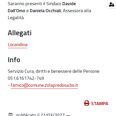
Saranno presenti il Sindaco
Davide
2022-
Dall'Omo
e
Daniela Occhiali
, Assessora alla
04-
Legalità.
04T09:30:00+02:00
Allegati
Locandina
Info
Servizio Cura, diritti e benessere delle Persone
051.6161742-749
-
famico@comune.zolapredosa.bo.it
Azioni
STAMPA
sul
pubblicato il
21/03/2022
—