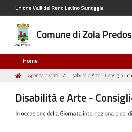
Unione Valli del Reno Lavino Samoggia
Comune di Zola Predos
Sezioni
Home
Tu
Home
Agenda eventi
Disabilità e Arte - Consiglio Co
sei
qui:
Disabilità e Arte - Consig
In occasione della Giornata internazionale dei dir