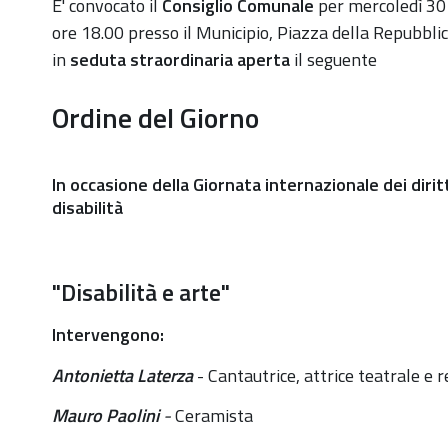
https://old.comune.zolapredosa.bo.it/events/giornat
E' convocato il
Consiglio Comunale
per mercoledì 30
internazionale-
ore 18.00 presso il Municipio, Piazza della Repubblic
diritti-
in
seduta straordinaria aperta
il seguente
disabilita-
Ordine del Giorno
2022
Disabilità
e
In occasione della Giornata internazionale dei dirit
Arte
disabilità
-
Consiglio
Comunale
"Disabilità e arte"
Straordinario
Intervengono:
2022-
11-
Antonietta Laterza
- Cantautrice, attrice teatrale e r
30T18:00:00+01:00
Mauro Paolini
-
Ceramista
2022-