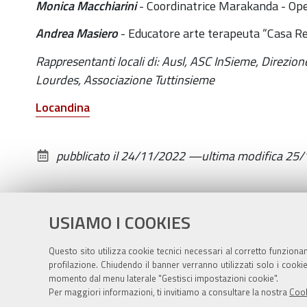
Monica Macchiarini
- Coordinatrice Marakanda - O
11-
30T20:00:00+01:00
Andrea Masiero
- Educatore arte terapeuta “Casa 
In
Rappresentanti locali di: Ausl, ASC InSieme, Direzion
occasione
Lourdes, Associazione Tuttinsieme
della
Giornata
Locandina
internazionale
dei
pubblicato il
24/11/2022
—
ultima modifica
25/
diritti
delle
persone
con
USIAMO I COOKIES
disabilità.
Questo sito utilizza cookie tecnici necessari al corretto funziona
profilazione. Chiudendo il banner verranno utilizzati solo i cook
momento dal menu laterale "Gestisci impostazioni cookie".
Per maggiori informazioni, ti invitiamo a consultare la nostra
Cook