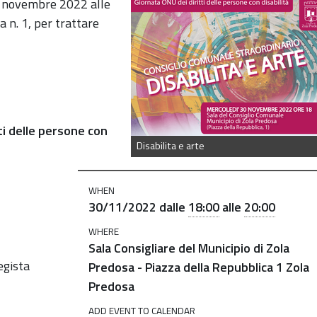
a-
 novembre 2022 alle
a n. 1, per trattare
ti delle
persone con
Disabilita e arte
WHEN
30/11/2022
dalle
18:00
alle
20:00
WHERE
Sala Consigliare del Municipio di Zola
egista
Predosa - Piazza della Repubblica 1 Zola
Predosa
ADD EVENT TO CALENDAR