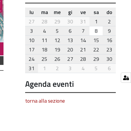
lu
ma
me
gi
ve
sa
do
month-
27
28
29
30
31
1
2
8
3
4
5
6
7
8
9
10
11
12
13
14
15
16
17
18
19
20
21
22
23
24
25
26
27
28
29
30
31
1
2
3
4
5
6
Agenda eventi
torna alla sezione