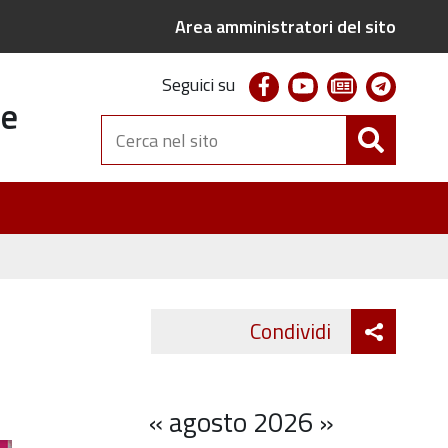
Area amministratori del sito
facebook
youtube
newsletter
telegr
Seguici su
te
Cerca
nel
sito
Attiva
Condividi
Twitter
Fa
condivi
«
agosto 2026
»