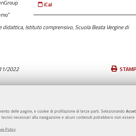
penGroup
iCal
Remo”
e didattica, Istituto comprensivo, Scuola Beata Vergine di
Azioni
11/2022
STAM
sul
documento
Valuta questo sito
mento delle pagine, e cookie di profilazione di terze parti. Selezionando
Accet
ie tecnici necessari alla navigazione e alcuni contenuti potrebbero non essere
ie Policy
.