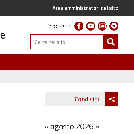
Area amministratori del sito
facebook
youtube
newsletter
telegr
Seguici su
te
Cerca
nel
sito
Attiva
Condividi
Twitter
Fa
condivi
«
agosto 2026
»