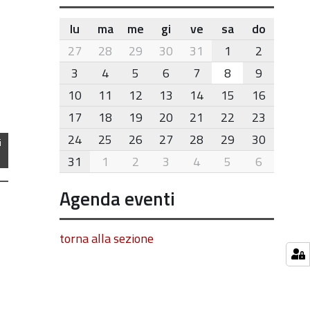
lu
ma
me
gi
ve
sa
do
month-
27
28
29
30
31
1
2
8
3
4
5
6
7
8
9
10
11
12
13
14
15
16
17
18
19
20
21
22
23
24
25
26
27
28
29
30
i
31
1
2
3
4
5
6
Agenda eventi
torna alla sezione