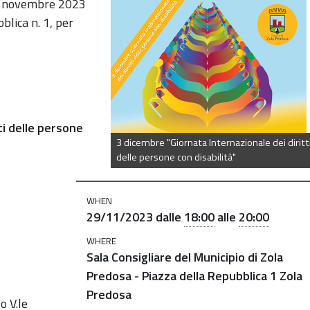
a-
9 novembre 2023
blica n. 1, per
ti delle
persone
3 dicembre "Giornata Internazionale dei diritt
delle persone con disabilità"
WHEN
29/11/2023
dalle
18:00
alle
20:00
WHERE
Sala Consigliare del Municipio di Zola
Predosa - Piazza della Repubblica 1 Zola
Predosa
o V.le