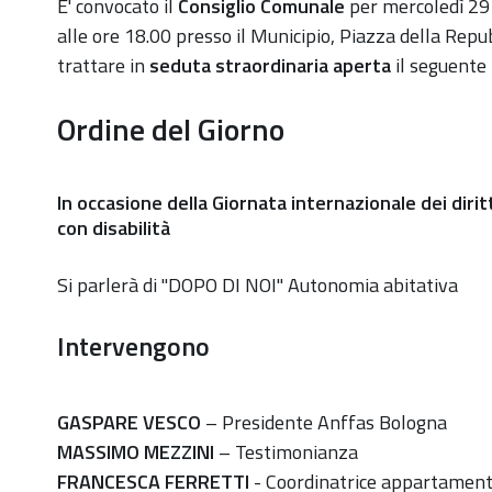
https://old.comune.zolapredosa.bo.it/events/giornat
E' convocato il
Consiglio Comunale
per mercoledì 2
internazionale-
alle ore 18.00 presso il Municipio, Piazza della Repub
diritti-
trattare in
seduta straordinaria aperta
il seguente
disabilita-
Ordine del Giorno
2023
"Dopo
di
In occasione della Giornata internazionale dei dirit
Noi"
con disabilità
-
Consiglio
Si parlerà di "DOPO DI NOI" Autonomia abitativa
Comunale
Straordinario
Intervengono
2023-
11-
GASPARE VESCO
– Presidente Anffas Bologna
29T18:00:00+01:00
MASSIMO MEZZINI
– Testimonianza
2023-
FRANCESCA FERRETTI
- Coordinatrice appartament