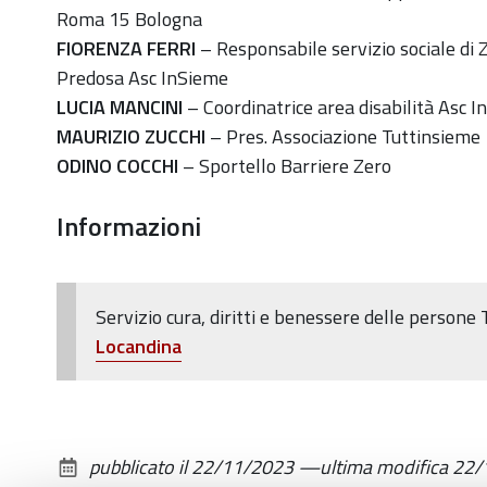
11-
Roma 15 Bologna
29T20:00:00+01:00
FIORENZA FERRI
– Responsabile servizio sociale di 
In
Predosa Asc InSieme
occasione
LUCIA MANCINI
– Coordinatrice area disabilità Asc 
della
MAURIZIO ZUCCHI
– Pres. Associazione Tuttinsieme
Giornata
ODINO COCCHI
– Sportello Barriere Zero
internazionale
Informazioni
dei
diritti
delle
persone
Servizio cura, diritti e benessere delle person
con
Locandina
disabilità.
pubblicato il
22/11/2023
—
ultima modifica
22/