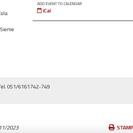
ADD EVENT TO CALENDAR
iCal
Zola
InSieme
e Tel. 051/6161742-749
Azioni
11/2023
STAM