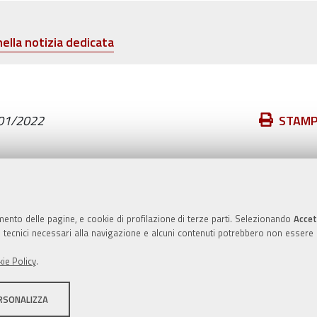
nella notizia dedicata
Azioni
01/2022
STAM
sul
documento
Valuta questo sito
mento delle pagine, e cookie di profilazione di terze parti. Selezionando
Accet
ie tecnici necessari alla navigazione e alcuni contenuti potrebbero non essere
ie Policy
.
RSONALIZZA