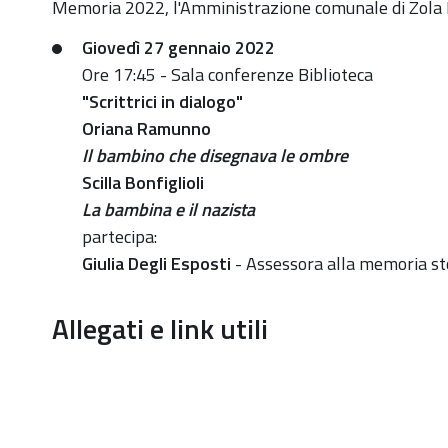
della-
Memoria 2022, l'Amministrazione comunale di Zola
memoria-
Giovedì 27 gennaio 2022
2022-
Ore 17:45 -
Sala conferenze Biblioteca
27-
"Scrittrici in dialogo"
gennaio-
Oriana Ramunno
scrittrici-
I
l bambino che disegnava le ombre
in-
Scilla Bonfiglioli
dialogo
L
a bambina e il nazista
Giorno
partecipa:
della
G
iulia Degli Esposti
- Assessora alla memoria st
Memoria
2022:
Allegati e link utili
27
gennaio,
"Scrittrici
in
dialogo"