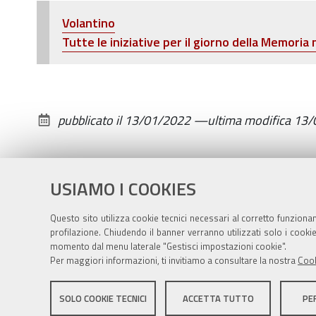
2022-
Volantino
01-
Tutte le iniziative per il giorno della Memoria 
27T17:45:00+01:00
2022-
01-
pubblicato il
13/01/2022
—
ultima modifica
13/
27T19:30:00+01:00
USIAMO I COOKIES
Questo sito utilizza cookie tecnici necessari al corretto funziona
profilazione. Chiudendo il banner verranno utilizzati solo i cook
momento dal menu laterale "Gestisci impostazioni cookie".
Per maggiori informazioni, ti invitiamo a consultare la nostra
Cook
Sito istituzionale Comune di Zola Predosa
SOLO COOKIE TECNICI
ACCETTA TUTTO
PE