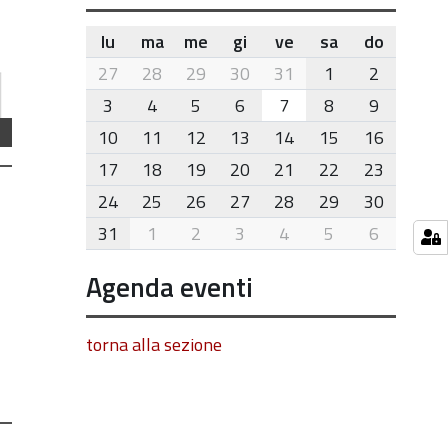
lu
ma
me
gi
ve
sa
do
month-
27
28
29
30
31
1
2
8
3
4
5
6
7
8
9
10
11
12
13
14
15
16
17
18
19
20
21
22
23
24
25
26
27
28
29
30
31
1
2
3
4
5
6
Agenda eventi
torna alla sezione