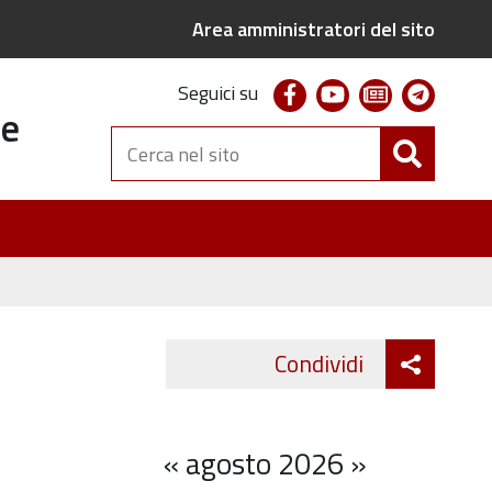
Area amministratori del sito
facebook
youtube
newsletter
telegr
Seguici su
te
Cerca
nel
sito
Attiva
Condividi
Twitter
Fa
condivi
«
agosto 2026
»