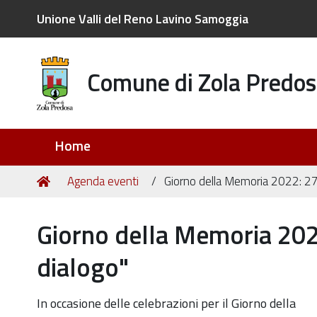
Unione Valli del Reno Lavino Samoggia
Comune di Zola Predos
Sezioni
Home
Tu
Home
Agenda eventi
Giorno della Memoria 2022: 27 g
sei
qui:
Giorno della Memoria 2022:
dialogo"
https://old.comune.zolapredosa.bo.it/events/giorno-
In occasione delle celebrazioni per il Giorno della