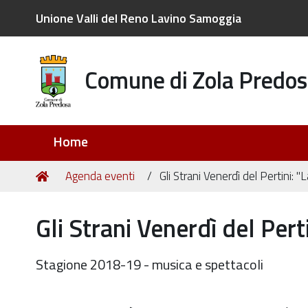
Unione Valli del Reno Lavino Samoggia
Comune di Zola Predos
Sezioni
Home
Tu
Home
Agenda eventi
Gli Strani Venerdì del Pertini: 
sei
qui:
Gli Strani Venerdì del Pert
Stagione 2018-19 - musica e spettacoli