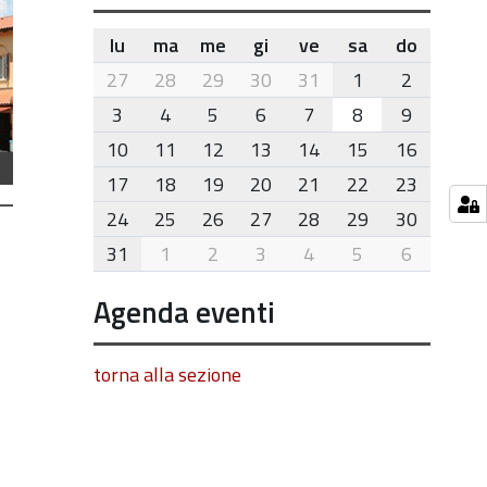
lu
ma
me
gi
ve
sa
do
month-
27
28
29
30
31
1
2
8
3
4
5
6
7
8
9
10
11
12
13
14
15
16
17
18
19
20
21
22
23
24
25
26
27
28
29
30
31
1
2
3
4
5
6
Agenda eventi
torna alla sezione