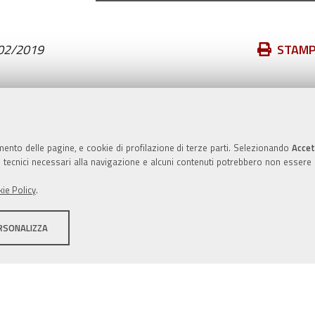
Azioni
02/2019
STAM
sul
documento
Valuta questo sito
mento delle pagine, e cookie di profilazione di terze parti. Selezionando
Accet
ie tecnici necessari alla navigazione e alcuni contenuti potrebbero non essere
ie Policy
.
RSONALIZZA