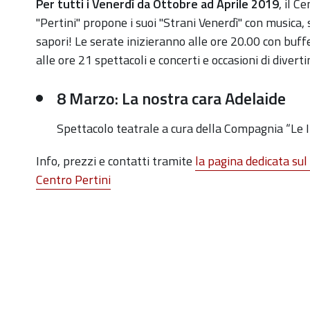
https://old.comune.zolapredosa.bo.it/events/gli-
Per tutti i Venerdì da Ottobre ad Aprile 2019
, il C
strani-
"Pertini" propone i suoi "Strani Venerdì" con musica, 
venerdi-
sapori! Le serate inizieranno alle ore 20.00 con buff
del-
alle ore 21 spettacoli e concerti e occasioni di divert
pertini-
8 Marzo: La nostra cara Adelaide
la-
nostra-
Spettacolo teatrale a cura della Compagnia “Le I
cara-
adelaide
Info, prezzi e contatti tramite
la pagina dedicata sul 
Gli
Centro Pertini
Strani
Venerdì
del
Pertini:
"La
nostra
cara