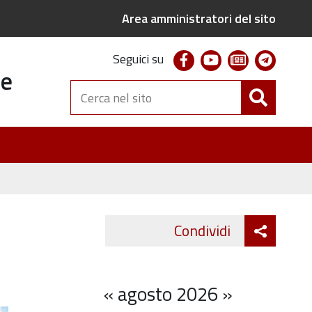
Area amministratori del sito
facebook
youtube
newsletter
telegr
Seguici su
te
Cerca
nel
sito
Attiva
Condividi
Twitter
Fa
condivi
«
agosto 2026
»