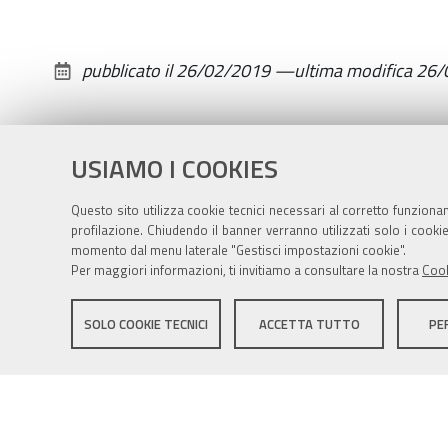
Adelaide"
2019-
pubblicato il
26/02/2019
—
ultima modifica
26/
03-
08T20:00:00+01:00
2019-
USIAMO I COOKIES
03-
08T22:30:00+01:00
Questo sito utilizza cookie tecnici necessari al corretto funziona
profilazione. Chiudendo il banner verranno utilizzati solo i cook
Stagione
momento dal menu laterale "Gestisci impostazioni cookie".
2018-
Per maggiori informazioni, ti invitiamo a consultare la nostra
Cook
19
Sito istituzionale Comune di Zola Predosa
-
SOLO COOKIE TECNICI
ACCETTA TUTTO
PE
musica
e
spettacoli
Privacy policy
|
DPO
|
Accessibilità