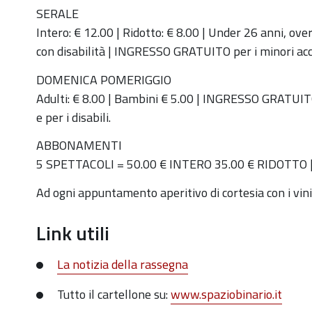
27T22:00:00+02:00
SERALE
Intero: € 12.00 | Ridotto: € 8.00 | Under 26 anni, o
Sabato
con disabilità | INGRESSO GRATUITO per i minori accom
27
aprile
DOMENICA POMERIGGIO
ore
Adulti: € 8.00 | Bambini € 5.00 | INGRESSO GRATUI
20.00.
e per i disabili.
Stagione
ABBONAMENTI
Teatrale
5 SPETTACOLI = 50.00 € INTERO 35.00 € RIDOTTO 
Auditorium
Spazio
Ad ogni appuntamento aperitivo di cortesia con i vin
Binario
"Aprite
Link utili
Aprite!"
La notizia della rassegna
Tutto il cartellone su:
www.spaziobinario.it