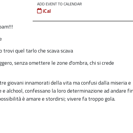
ADD EVENT TO CALENDAR
iCal
am!!!
e
lo trovi quel tarlo che scava scava
leggero, senza omettere le zone d'ombra, chi si crede
tre giovani innamorati della vita ma confusi dalla miseria e
he e alchool, confessano la loro determinazione ad andare fi
ssibilità è amare e stordirsi; vivere fa troppo gola.