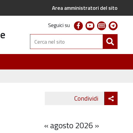
Area amministratori del sito
facebook
youtube
newsletter
telegr
Seguici su
te
Cerca
nel
sito
Attiva
Condividi
Twitter
Fa
condivi
«
agosto 2026
»