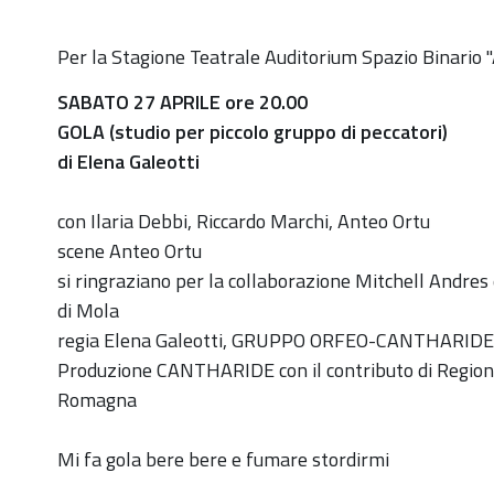
https://old.comune.zolapredosa.bo.it/events/gola-
Per la Stagione Teatrale Auditorium Spazio Binario "
studio-
SABATO 27 APRILE ore 20.00
per-
GOLA (studio per piccolo gruppo di peccatori)
piccolo-
di Elena Galeotti
gruppo-
di-
con Ilaria Debbi, Riccardo Marchi, Anteo Ortu
peccatori-
scene Anteo Ortu
27-
si ringraziano per la collaborazione Mitchell Andres
aprile-
di Mola
ore-
regia Elena Galeotti, GRUPPO ORFEO-CANTHARIDE
20-
Produzione CANTHARIDE con il contributo di Region
in-
Romagna
auditorium
GOLA
Mi fa gola bere bere e fumare stordirmi
(studio