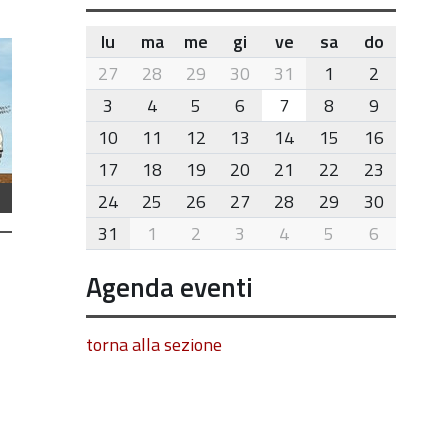
lu
ma
me
gi
ve
sa
do
month-
27
28
29
30
31
1
2
8
3
4
5
6
7
8
9
10
11
12
13
14
15
16
17
18
19
20
21
22
23
24
25
26
27
28
29
30
31
1
2
3
4
5
6
Agenda eventi
torna alla sezione