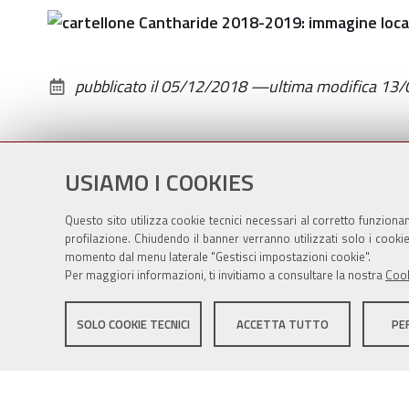
pubblicato il
05/12/2018
—
ultima modifica
13/
USIAMO I COOKIES
Questo sito utilizza cookie tecnici necessari al corretto funziona
profilazione. Chiudendo il banner verranno utilizzati solo i cook
momento dal menu laterale "Gestisci impostazioni cookie".
Per maggiori informazioni, ti invitiamo a consultare la nostra
Cook
Sito istituzionale Comune di Zola Predosa
SOLO COOKIE TECNICI
ACCETTA TUTTO
PE
Privacy policy
|
DPO
|
Accessibilità