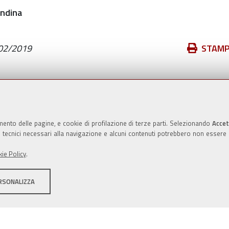
Azioni
02/2019
STAM
sul
documento
Valuta questo sito
mento delle pagine, e cookie di profilazione di terze parti. Selezionando
Accet
ie tecnici necessari alla navigazione e alcuni contenuti potrebbero non essere
ie Policy
.
RSONALIZZA