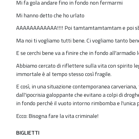
Mi fa gola andare fino in fondo non fermarmi
per
piccolo
Mi hanno detto che ho urlato
gruppo
AAAAAAAAAAAA!!!! Poi tamtamtamtamtam e poi sb
di
peccatori):
Ma noi ti vogliamo tutti bene. Ci vogliamo tanto ben
27
E se cerchi bene va a finire che in fondo all'armadio 
aprile
ore
Abbiamo cercato di riflettere sulla vita con spirito 
20
immortale è al tempo stesso così fragile.
in
E così, in una situazione contemporanea carveriana, 
Auditorium
dall'ipocrisia galoppante che evitano a colpi di drog
2019-
in fondo perché il vuoto intorno rimbomba e l'unica po
04-
27T20:00:00+02:00
Ecco: Bisogna fare la vita criminale!
2019-
BIGLIETTI
04-