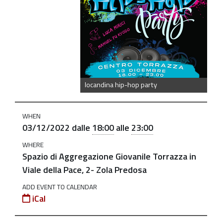
party-
al-
torrazza-
3-
dicembre-
2022
locandina hip-hop party
Hip-
Hop
WHEN
Party
03/12/2022
dalle
18:00
alle
23:00
al
WHERE
Centro
Spazio di Aggregazione Giovanile Torrazza in
Torrazza
Viale della Pace, 2- Zola Predosa
2022-
ADD EVENT TO CALENDAR
12-
iCal
03T18:00:00+01:00