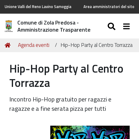
Unione Valli del Reno Lavino Samoggia
Area amministratori del sito
Comune di Zola Predosa -
SEARC
Togg
Amministrazione Trasparente
Tu
Home
Agenda eventi
Hip-Hop Party al Centro Torrazza
sei
qui:
Hip-Hop Party al Centro
Torrazza
Incontro Hip-Hop gratuito per ragazzi e
ragazze e a fine serata pizza per tutti
https://old.comune.zolapredosa.bo.it/events/hip-
hop-