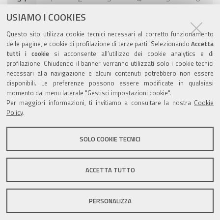
USIAMO I COOKIES
Agenda eventi
Questo sito utilizza cookie tecnici necessari al corretto funzionamento
delle pagine, e cookie di profilazione di terze parti. Selezionando
Accetta
torna alla sezione
tutti i cookie
si acconsente all’utilizzo dei cookie analytics e di
profilazione. Chiudendo il banner verranno utilizzati solo i cookie tecnici
necessari alla navigazione e alcuni contenuti potrebbero non essere
disponibili. Le preferenze possono essere modificate in qualsiasi
Valuta questo sito
momento dal menu laterale "Gestisci impostazioni cookie".
Per maggiori informazioni, ti invitiamo a consultare la nostra
Cookie
Policy
.
SOLO COOKIE TECNICI
Sito istituzionale Comune di Zola Predosa
ACCETTA TUTTO
PERSONALIZZA
Privacy policy
|
DPO
|
Accessibilità