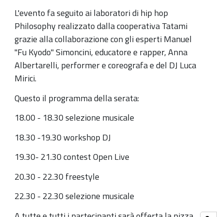
2022-
L'evento fa seguito ai laboratori di hip hop
12-
Philosophy realizzato dalla cooperativa Tatami
03T23:00:00+01:00
grazie alla collaborazione con gli esperti Manuel
Incontro
"Fu Kyodo" Simoncini, educatore e rapper, Anna
Hip-
Albertarelli, performer e coreografa e del DJ Luca
Hop
Mirici.
gratuito
per
Questo il programma della serata:
ragazzi
18.00 - 18.30 selezione musicale
e
ragazze
18.30 -19.30 workshop DJ
e
19.30- 21.30 contest Open Live
a
fine
20.30 - 22.30 freestyle
serata
22.30 - 22.30 selezione musicale
pizza
per
A tutte e tutti i partecipanti sarà offerta la pizza.