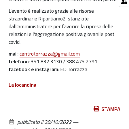
tutti
L'evento è realizzato grazie alle risorse
straordinarie Ripartiamo2 stanziate
dall'amministratore per favorire la ripresa delle
relazioni e l'aggregazione positiva giovanile post
covid.
mail
:
centrotorrazza@gmail.com
telefono
: 351 832 3130 / 388 475 2791
facebook e instagram
: ED Torrazza
La locandina
Azioni
STAMPA
sul
pubblicato il
28/10/2022
—
documento