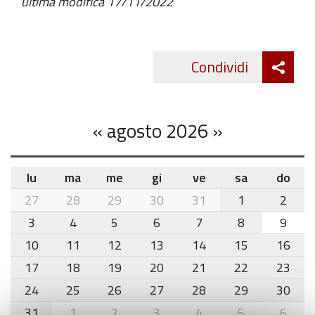
ultima modifica
17/11/2022
Att
Condividi
Twitte
cond
«
agosto 2026
»
lu
ma
me
gi
ve
sa
do
month-
27
28
29
30
31
1
2
8
3
4
5
6
7
8
9
10
11
12
13
14
15
16
17
18
19
20
21
22
23
24
25
26
27
28
29
30
31
1
2
3
4
5
6