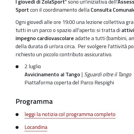
https://old.comune.zolapredosa.bo.it/events/i-
I giovedì di ZolaSport
" sono un'iniziativa dell'
Assess
giovedi-
Sport
con il coordinamento della
Consulta Comunale
di-
Ogni
giovedì
alle ore 19:00 una lezione collettiva gra
zolasport-
tutti in un parco o spazio all'aperto: si tratta di
attiv
2-
impegno cardiovascolare
adatte a tutti (bambini, an
7
della durata di un'ora circa.
Per svolgere l'attività p
I
richiesto un piccolo contributo assicurativo.
giovedì
2 luglio
di
Avvicinamento al Tango
|
Sguardi oltre il Tango
ZolaSport:
Piattaforma coperta del Parco Respighi
"Avvicinamento
al
Programma
Tango"
2020-
leggi la notizia col programma completo
07-
02T19:00:00+02:00
Locandina