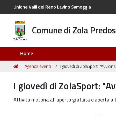
Unione Valli del Reno Lavino Samoggia
Comune di Zola Predos
Sezioni
Home
Tu
Home
Agenda eventi
I giovedì di ZolaSport: "Avvici
sei
qui:
I giovedì di ZolaSport: "
Attività motoria all'aperto gratuita e aperta a tu