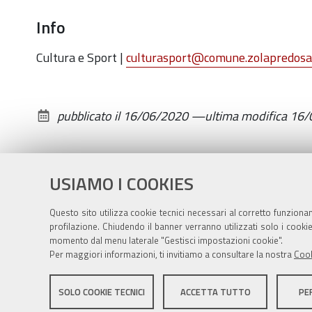
2020-
Info
07-
02T20:00:00+02:00
Cultura e Sport |
culturasport@comune.zolapredosa.
Attività
motoria
all'aperto
pubblicato il
16/06/2020
—
ultima modifica
16/
gratuita
e
aperta
USIAMO I COOKIES
a
tutti
Questo sito utilizza cookie tecnici necessari al corretto funziona
tutti
profilazione. Chiudendo il banner verranno utilizzati solo i cook
i
momento dal menu laterale "Gestisci impostazioni cookie".
Per maggiori informazioni, ti invitiamo a consultare la nostra
Cook
giovedì
alle
Sito istituzionale Comune di Zola Predosa
19
SOLO COOKIE TECNICI
ACCETTA TUTTO
PE