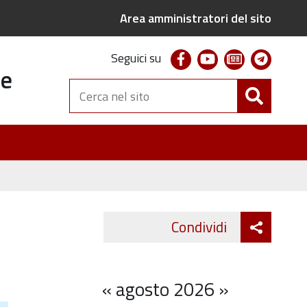
Area amministratori del sito
facebook
youtube
newsletter
telegr
Seguici su
te
Cerca
nel
sito
Attiva
Condividi
Twitter
Fa
condivi
«
agosto 2026
»