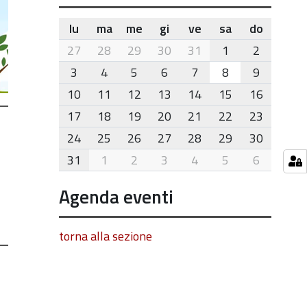
lu
ma
me
gi
ve
sa
do
month-
27
28
29
30
31
1
2
8
3
4
5
6
7
8
9
10
11
12
13
14
15
16
17
18
19
20
21
22
23
24
25
26
27
28
29
30
31
1
2
3
4
5
6
Agenda eventi
torna alla sezione