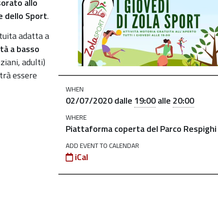
orato allo
 dello Sport
.
tuita adatt
a a
ità a basso
ziani, adulti)
otrà essere
WHEN
02/07/2020
dalle
19:00
alle
20:00
WHERE
Piattaforma coperta del Parco Respighi
ADD EVENT TO CALENDAR
iCal