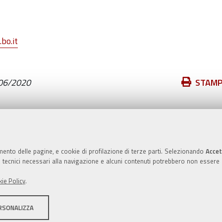
bo.it
Azioni
06/2020
STAM
sul
documento
Valuta questo sito
mento delle pagine, e cookie di profilazione di terze parti. Selezionando
Accet
ie tecnici necessari alla navigazione e alcuni contenuti potrebbero non essere
ie Policy
.
RSONALIZZA