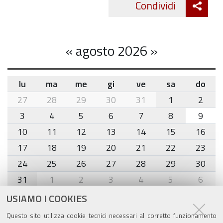
Att
Condividi
Twitte
cond
«
agosto 2026
»
lu
ma
me
gi
ve
sa
do
month-
27
28
29
30
31
1
2
8
3
4
5
6
7
8
9
10
11
12
13
14
15
16
17
18
19
20
21
22
23
24
25
26
27
28
29
30
31
1
2
3
4
5
6
USIAMO I COOKIES
Agenda eventi
Questo sito utilizza cookie tecnici necessari al corretto funzionamento