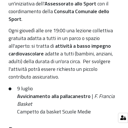
09T19:00:00+02:00
un'iniziativa dell'
Assessorato allo Sport
con il
coordinamento della
Consulta Comunale dello
2020-
Sport
.
07-
09T20:00:00+02:00
Ogni
giovedì
alle ore 19:00 una lezione collettiva
gratuita adatt
a a tutti in un parco o spazio
Attività
all'aperto: si tratta di
attività a basso impegno
motoria
cardiovascolare
adatte a tutti (bambini, anziani,
all'aperto
adulti) della durata di un'ora circa.
Per svolgere
gratuita
l'attività potrà essere richiesto un piccolo
e
contributo assicurativo.
aperta
a
9 luglio
tutti
Avvicinamento alla pallacanestro
|
F. Francia
tutti
Basket
i
Campetto da basket Scuole Medie
giovedì
alle