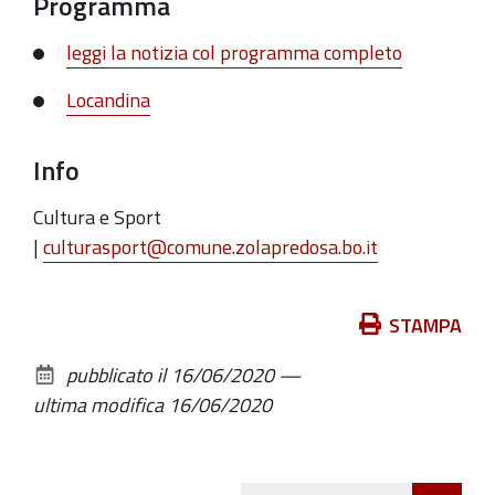
Programma
19
leggi la notizia col programma completo
Locandina
Info
Cultura e Sport
|
culturasport@comune.zolapredosa.bo.it
Azioni
STAMPA
sul
pubblicato il
16/06/2020
—
documento
ultima modifica
16/06/2020