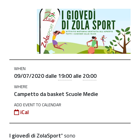
https://old.comune.zolapredosa.bo.it/events/i-
giovedi-
di-
zolasport-
9-
7
I
WHEN
giovedì
09/07/2020
dalle
19:00
alle
20:00
di
WHERE
ZolaSport:
Campetto da basket Scuole Medie
"Avvicinamento
ADD EVENT TO CALENDAR
alla
iCal
pallacanestro"
2020-
07-
I giovedì di ZolaSport
" sono