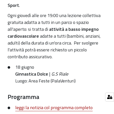
06-
Sport
.
18T20:00:00+02:00
Ogni
giovedì
alle ore 19:00 una lezione collettiva
Attività
gratuita adatt
a a tutti in un parco o spazio
motoria
all'aperto: si tratta di
attività a basso impegno
all'aperto
cardiovascolare
adatte a tutti (bambini, anziani,
gratuita
adulti) della durata di un'ora circa.
Per svolgere
e
l'attività potrà essere richiesto un piccolo
aperta
contributo assicurativo.
a
tutti
18 giugno
tutti
Ginnastica Dolce
|
G.S Riale
i
Luogo: Area Feste (PalaVenturi)
giovedì
alle
Programma
19
leggi la notizia col programma completo