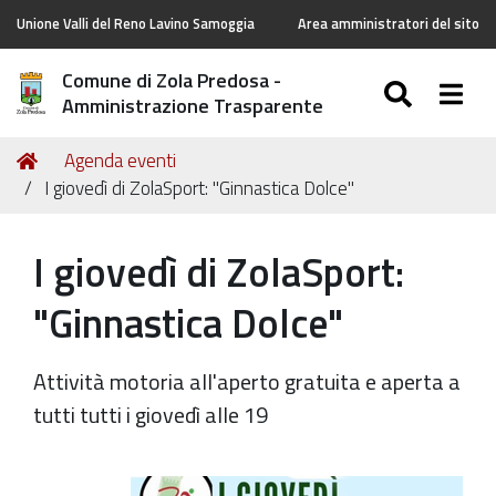
Unione Valli del Reno Lavino Samoggia
Area amministratori del sito
Comune di Zola Predosa -
SEARC
Togg
Amministrazione Trasparente
Tu
Home
Agenda eventi
sei
I giovedì di ZolaSport: "Ginnastica Dolce"
qui:
I giovedì di ZolaSport:
"Ginnastica Dolce"
Attività motoria all'aperto gratuita e aperta a
tutti tutti i giovedì alle 19
https://old.comune.zolapredosa.bo.it/events/i-