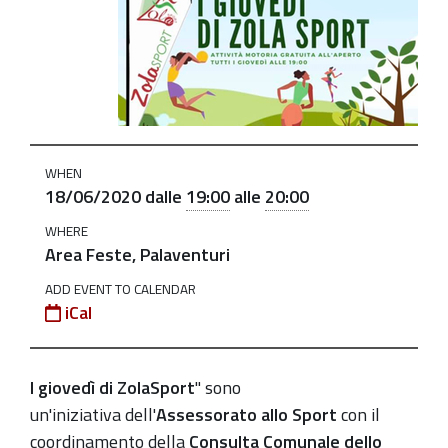
giovedi-
di-
zolasport-
ginnastica-
dolce
I
WHEN
giovedì
18/06/2020
dalle
19:00
alle
20:00
di
WHERE
ZolaSport:
Area Feste, Palaventuri
"Ginnastica
ADD EVENT TO CALENDAR
Dolce"
iCal
2020-
06-
18T19:00:00+02:00
I giovedì di ZolaSport
" sono
un'iniziativa dell'
Assessorato allo Sport
con il
2020-
coordinamento della
Consulta Comunale dello