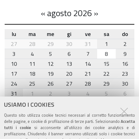
«
agosto 2026
»
lu
ma
me
gi
ve
sa
do
month-
27
28
29
30
31
1
2
8
3
4
5
6
7
8
9
10
11
12
13
14
15
16
17
18
19
20
21
22
23
24
25
26
27
28
29
30
31
1
2
3
4
5
6
USIAMO I COOKIES
Agenda eventi
Questo sito utilizza cookie tecnici necessari al corretto funzionamento
delle pagine, e cookie di profilazione di terze parti. Selezionando
Accetta
torna alla sezione
tutti i cookie
si acconsente all’utilizzo dei cookie analytics e di
profilazione. Chiudendo il banner verranno utilizzati solo i cookie tecnici