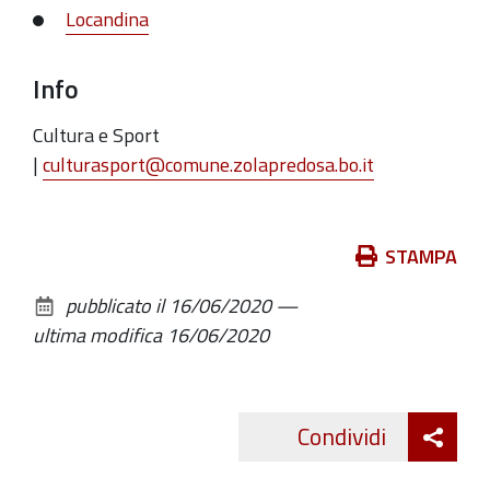
Locandina
Info
Cultura e Sport
|
culturasport@comune.zolapredosa.bo.it
Azioni
STAMPA
sul
pubblicato il
16/06/2020
—
documento
ultima modifica
16/06/2020
Att
Condividi
Twitte
cond