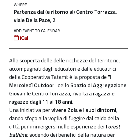
WHERE
I
Partenza dal (e ritorno al) Centro Torrazza,
Mercoledì
viale Della Pace, 2
Outdoor
dello
ADD EVENT TO CALENDAR
iCal
Spazio
di
Aggregazione
Alla scoperta delle delle ricchezze del territorio,
Giovanile
accompagnati dagli educatori e dalle educatrici
Centro
della Cooperativa Tatami: è la proposta de
"I
Torrazza:
Mercoledì Outdoor"
dello
Spazio di Aggregazione
9-
Giovanile
Centro Torrazza, rivolta a
ragazzi e
16-
ragazze dagli 11 ai 18 anni.
23-
Una iniziativa per
vivere Zola e i suoi dintorni
,
30
dando sfogo alla voglia di fuggire dal caldo della
giugno
città per immergersi nelle esperienze dei
f
orest
2021-
bathing
, godendo dei benefici della natura per