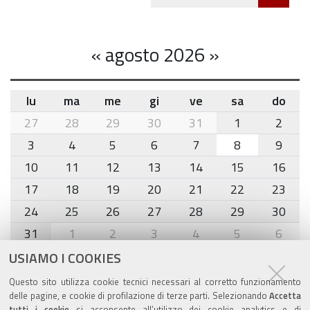
Twitte
cond
«
agosto 2026
»
lu
ma
me
gi
ve
sa
do
month-
27
28
29
30
31
1
2
8
3
4
5
6
7
8
9
10
11
12
13
14
15
16
17
18
19
20
21
22
23
24
25
26
27
28
29
30
31
1
2
3
4
5
6
USIAMO I COOKIES
Agenda eventi
Questo sito utilizza cookie tecnici necessari al corretto funzionamento
delle pagine, e cookie di profilazione di terze parti. Selezionando
Accetta
tutti i cookie
si acconsente all’utilizzo dei cookie analytics e di