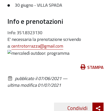
30 giugno - VILLA SPADA
Info e prenotazioni
Info: 351.8323130
E' necessaria la prenotazione scrivendo
a:
centrotorrazza@gmail.com
Azioni
STAMPA
sul
pubblicato il
07/06/2021
—
documento
ultima modifica
01/07/2021
Att
Condividi