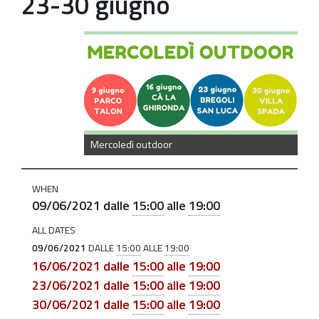
23-30 giugno
https://old.comune.zolapredosa.bo.it/events/i-
mercoledi-
outdoor-
dello-
spazio-
di-
Mercoledì outdoor
aggregazione-
giovanile-
WHEN
centro-
09/06/2021
dalle
15:00
alle
19:00
torrazza-
9-
ALL DATES
09/06/2021
DALLE
15:00
ALLE
19:00
16-
16/06/2021
dalle
15:00
alle
19:00
23-
23/06/2021
dalle
15:00
alle
19:00
30-
30/06/2021
dalle
15:00
alle
19:00
giugno