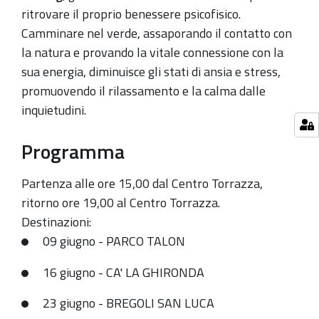
06-
ritrovare il proprio benessere psicofisico.
09T15:00:00+02:00
Camminare nel verde, assaporando il contatto con
2021-
la natura e provando la vitale connessione con la
06-
sua energia, diminuisce gli stati di ansia e stress,
09T19:00:00+02:00
promuovendo il rilassamento e la calma dalle
inquietudini.
Programma
Partenza alle ore 15,00 dal Centro Torrazza,
ritorno ore 19,00 al Centro Torrazza.
Destinazioni:
09 giugno - PARCO TALON
16 giugno - CA' LA GHIRONDA
23 giugno - BREGOLI SAN LUCA