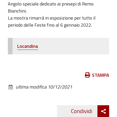
12-
Angolo speciale dedicato ai presepi di Remo
08T23:59:59+01:00
Bianchini.
La mostra rimarrà in esposizione per tutto il
Benedizione
periodo delle Feste fino al 6 gennaio 2022.
ed
inaugurazione:
8
Locandina
dicembre,
ore
11
Azioni
STAMPA
sul
ultima modifica
10/12/2021
documento
Att
Condividi
Twitte
cond