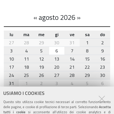
«
agosto 2026
»
lu
ma
me
gi
ve
sa
do
month-
27
28
29
30
31
1
2
8
3
4
5
6
7
8
9
10
11
12
13
14
15
16
17
18
19
20
21
22
23
24
25
26
27
28
29
30
31
1
2
3
4
5
6
USIAMO I COOKIES
Agenda eventi
Questo sito utilizza cookie tecnici necessari al corretto funzionamento
delle pagine, e cookie di profilazione di terze parti. Selezionando
Accetta
torna alla sezione
tutti i cookie
si acconsente all’utilizzo dei cookie analytics e di