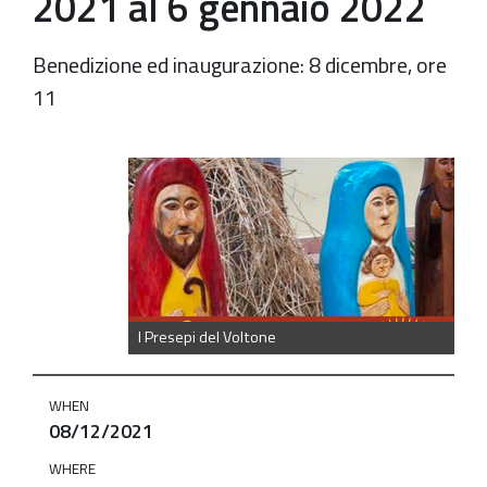
2021 al 6 gennaio 2022
Benedizione ed inaugurazione: 8 dicembre, ore
11
https://old.comune.zolapredosa.bo.it/events/i-
presepi-
del-
voltone
I
Presepi
I Presepi del Voltone
del
Voltone.
WHEN
Mostra
08/12/2021
di
WHERE
presepi