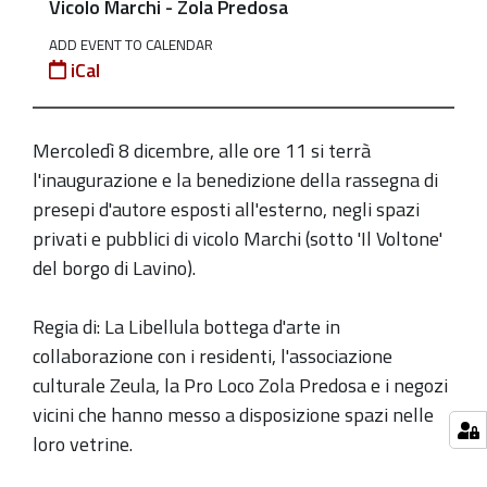
Vicolo Marchi - Zola Predosa
d'autori
lungo
ADD EVENT TO CALENDAR
iCal
Vicolo
Marchi.
Dal
Mercoledì 8 dicembre, alle ore 11 si terrà
8
l'inaugurazione e la benedizione della rassegna di
dicembre
presepi d'autore esposti all'esterno, negli spazi
2021
privati e pubblici di vicolo Marchi (sotto 'Il Voltone'
al
del borgo di Lavino).
6
gennaio
Regia di: La Libellula bottega d'arte in
2022
collaborazione con i residenti, l'associazione
2021-
culturale
Zeula
, la Pro Loco Zola Predosa e i negozi
12-
vicini che hanno messo a disposizione spazi nelle
08T00:00:00+01:00
loro vetrine.
2021-